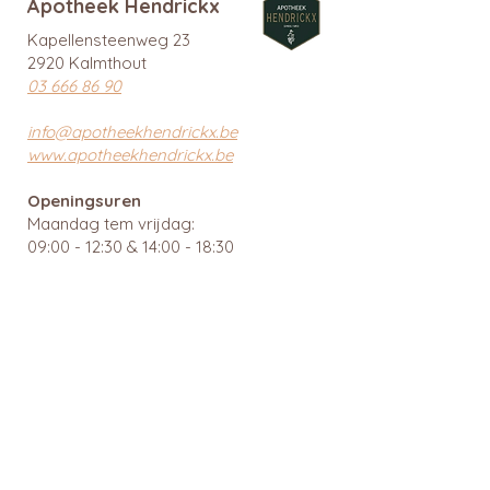
Apotheek Hendrickx
Kapellensteenweg 23
2920 Kalmthout
03 666 86 90
info@apotheekhendrickx.be
www.apotheekhendrickx.be
Openingsuren
Maandag tem vrijdag:
09:00 - 12:30 & 14:00 - 18:30
Zaterdag gesloten
Zondag gesloten
Wachtdiensten en nuttige links
BTW: BE
0462 585 080
APB 112903 - tit. Ingrid Mattheussens
Privacybeleid
Menu
Webshop