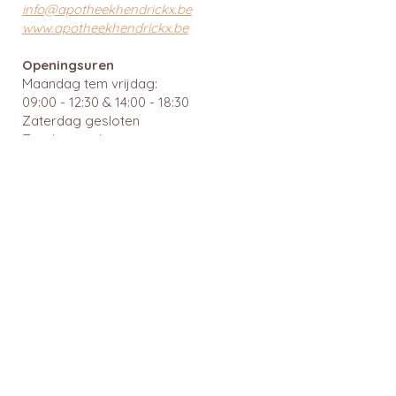
info@apotheekhendrickx.be
www.apotheekhendrickx.be
Openingsuren
Maandag tem vrijdag:
09:00 - 12:30 & 14:00 - 18:30
Zaterdag gesloten
Zondag gesloten
Wachtdiensten en nuttige links
BTW: BE
0462 585 080
APB 112903 - tit. Ingrid Mattheussens
Privacybeleid
Menu
Webshop
Home
RainPharma
Over ons
Caudalie
Webshop
Ray
Gezonde leefstijl
Cîme
Voeding en dieet
Cent Pur Cent