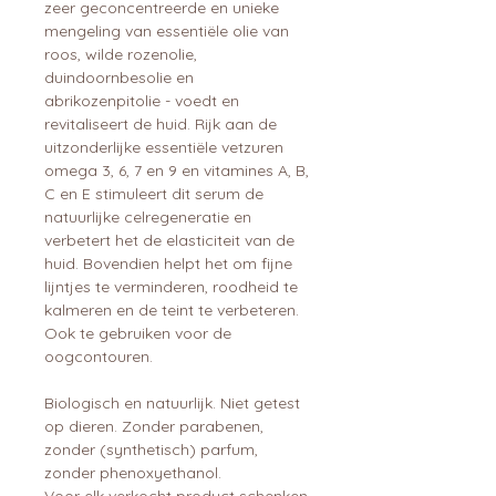
zeer geconcentreerde en unieke
mengeling van essentiële olie van
roos, wilde rozenolie,
duindoornbesolie en
abrikozenpitolie - voedt en
revitaliseert de huid. Rijk aan de
uitzonderlijke essentiële vetzuren
omega 3, 6, 7 en 9 en vitamines A, B,
C en E stimuleert dit serum de
natuurlijke celregeneratie en
verbetert het de elasticiteit van de
huid. Bovendien helpt het om fijne
lijntjes te verminderen, roodheid te
kalmeren en de teint te verbeteren.
Ook te gebruiken voor de
oogcontouren.
Biologisch en natuurlijk. Niet getest
op dieren. Zonder parabenen,
zonder (synthetisch) parfum,
zonder phenoxyethanol.
Voor elk verkocht product schenken