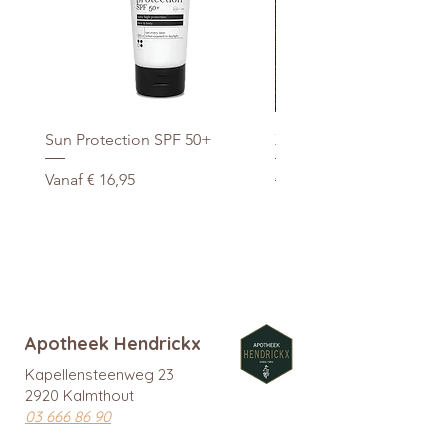
Sun Protection SPF 50+
Xtra Drink (hydro/ORS) 3
Verkoopprijs
Normale prijs
Vanaf
€ 16,95
€ 29,95
promo
Apotheek Hendrickx
Kapellensteenweg 23
2920 Kalmthout
03 666 86 90