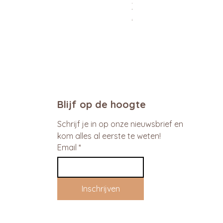
Xtra Drink (hydro/ORS) 30
Normale prijs
Verkoopprijs
€ 29,95
€ 26,96
promo
Blijf op de hoogte
Schrijf je in op onze nieuwsbrief en 
kom alles al eerste te weten!
Email
*
Inschrijven