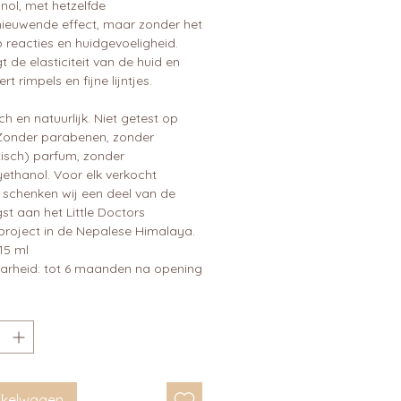
inol, met hetzelfde
nieuwende effect, maar zonder het
p reacties en huidgevoeligheid.
 de elasticiteit van de huid en
rt rimpels en fijne lijntjes.
ch en natuurlijk. Niet getest op
 Zonder parabenen, zonder
tisch) parfum, zonder
ethanol. Voor elk verkocht
 schenken wij een deel van de
t aan het Little Doctors
project in de Nepalese Himalaya.
15 ml
rheid: tot 6 maanden na opening
inkelwagen