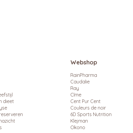
Snel overzicht
Webshop
RainPharma
Caudalie
Ray
efstijl
Cîme
n dieet
Cent Pur Cent
lyse
Couleurs de noir
reserveren
6D Sports Nutrition
nazicht
Klejman
s
Okono