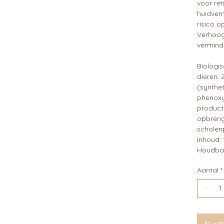
voor ret
huidver
risico o
Verhoogt
verminde
Biologis
dieren.
(synthe
phenoxy
product
opbrengs
scholen
Inhoud: 
Houdbaa
Aantal
*
In w