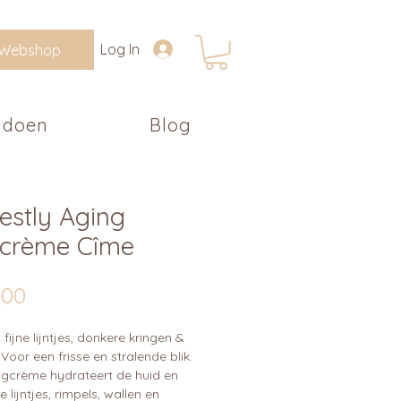
Log In
Webshop
 doen
Blog
estly Aging
crème Cîme
Prijs
,00
t fijne lijntjes, donkere kringen &
 Voor een frisse en stralende blik.
gcrème hydrateert de huid en
e lijntjes, rimpels, wallen en