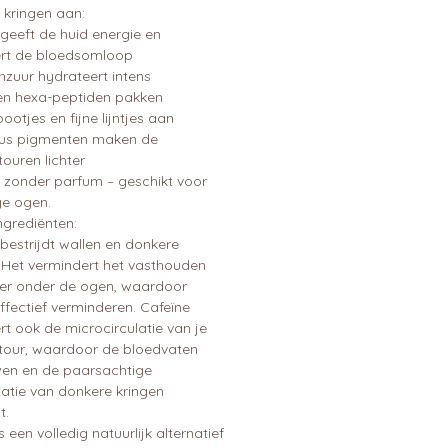
 kringen aan:
geeft de huid energie en
ert de bloedsomloop
nzuur hydrateert intens
 en hexa-peptiden pakken
ootjes en fijne lijntjes aan
cus pigmenten maken de
ouren lichter
 zonder parfum – geschikt voor
ge ogen.
ngrediënten:
bestrijdt wallen en donkere
. Het vermindert het vasthouden
er onder de ogen, waardoor
ffectief verminderen. Cafeïne
rt ook de microcirculatie van je
our, waardoor de bloedvaten
en en de paarsachtige
atie van donkere kringen
t.
is een volledig natuurlijk alternatief