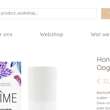
r ons
Webshop
Wat we
Hon
Oog
€ 32
Bestrijd
wallen -
Deze oo
pakt fijn