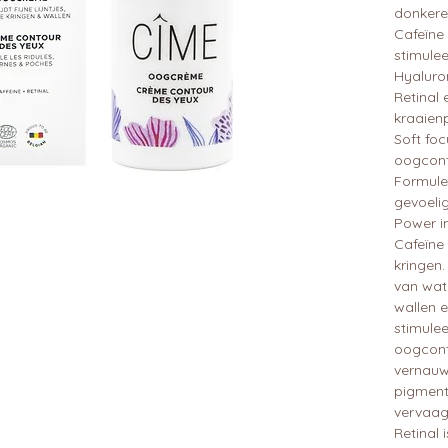
donkere
Cafeïne 
stimule
Hyaluro
Retinal
kraaienp
Soft fo
oogcont
Formule
gevoeli
Power i
Cafeïne 
kringen
van wat
wallen e
stimulee
oogcont
vernauw
pigment
vervaag
Retinal 