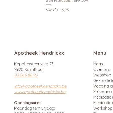
Sun Protection SPF 50+
Verkoopprijs
Vanaf
€ 16,95
Apotheek Hendrickx
Menu
Kapellensteenweg 23
Home
2920 Kalmthout
Over ons
03 666 86 90
Webshop
Gezonde le
info@apotheekhendrickx.be
Voeding e
www.apotheekhendrickx.be
Suikerana
Medicatie 
Openingsuren
Medicatie 
Maandag tem vrijdag:
Workshop