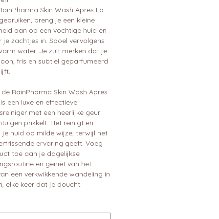
ainPharma Skin Wash Apres La
 gebruiken, breng je een kleine
heid aan op een vochtige huid en
je zachtjes in. Spoel vervolgens
warm water. Je zult merken dat je
oon, fris en subtiel geparfumeerd
jft.
 de RainPharma Skin Wash Apres
 is een luxe en effectieve
reiniger met een heerlijke geur
ntuigen prikkelt. Het reinigt en
 je huid op milde wijze, terwijl het
erfrissende ervaring geeft. Voeg
uct toe aan je dagelijkse
ngsroutine en geniet van het
van een verkwikkende wandeling in
, elke keer dat je doucht.