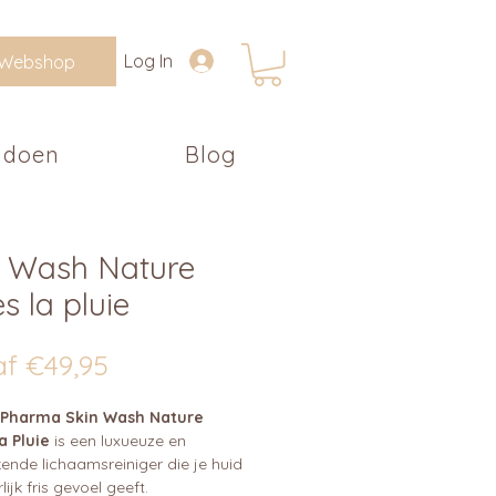
Log In
Webshop
 doen
Blog
n Wash Nature
s la pluie
Verkoopprijs
af
€49,95
Pharma Skin Wash Nature
a Pluie
is een luxueuze en
ende lichaamsreiniger die je huid
lijk fris gevoel geeft.