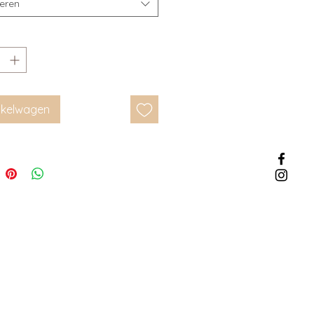
teren
inkelwagen