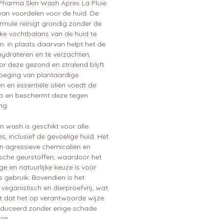
Pharma Skin Wash Apres La Pluie
van voordelen voor de huid. De
rmule reinigt grondig zonder de
jke vochtbalans van de huid te
n. In plaats daarvan helpt het de
hydrateren en te verzachten,
 deze gezond en stralend blijft.
oeging van plantaardige
n en essentiële oliën voedt de
ep en beschermt deze tegen
ng.
n wash is geschikt voor alle
s, inclusief de gevoelige huid. Het
van agressieve chemicaliën en
ische geurstoffen, waardoor het
ige en natuurlijke keuze is voor
s gebruik. Bovendien is het
veganistisch en dierproefvrij, wat
t dat het op verantwoorde wijze
oduceerd zonder enige schade
en.