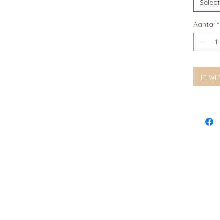
Selec
Aantal
*
In w