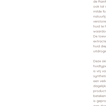
de Rain
ook tal 
milde fo
natuurli
verstore
huid te 
waardoor
De toev
extracte
huid di
uitdrogi
Deze ski
huidtype
is vrij 
synthet
een veil
dagelijk
product 
beteken
is gepr
aan dier