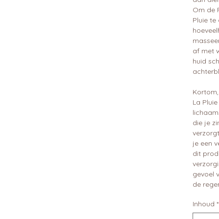
Om de R
Pluie te
hoeveel
masseer 
af met 
huid sch
achterbli
Kortom,
La Pluie
lichaams
die je zi
verzorgt
je een v
dit prod
verzorgi
gevoel 
de regen
Inhoud
*