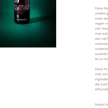
Deze Ra
unieke 
naar ee
regen n
van fri
met sub
een verf
ontstaat
onderdo
waardoo
en je hu
Deze ho
met zor
ingredië
die zach
effectief
Naast h