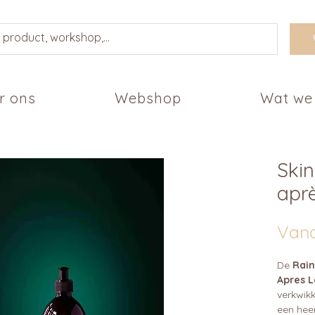
r ons
Webshop
Wat we
Ski
aprè
Van
De
Rain
Apres L
verkwikk
een heer