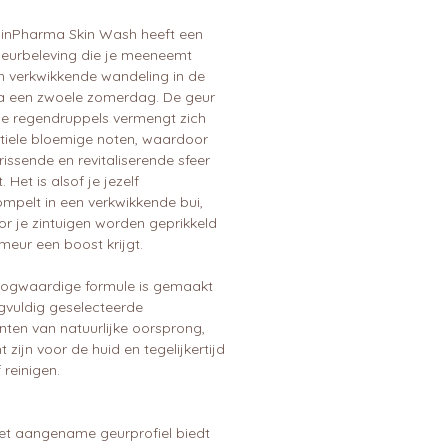
inPharma Skin Wash heeft een
geurbeleving die je meeneemt
n verkwikkende wandeling in de
a een zwoele zomerdag. De geur
sse regendruppels vermengt zich
tiele bloemige noten, waardoor
rissende en revitaliserende sfeer
. Het is alsof je jezelf
mpelt in een verkwikkende bui,
r je zintuigen worden geprikkeld
meur een boost krijgt.
ogwaardige formule is gemaakt
gvuldig geselecteerde
nten van natuurlijke oorsprong,
t zijn voor de huid en tegelijkertijd
 reinigen.
et aangename geurprofiel biedt