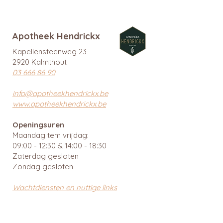
Apotheek Hendrickx
Kapellensteenweg 23
2920 Kalmthout
03 666 86 90
info@apotheekhendrickx.be
www.apotheekhendrickx.be
Openingsuren
Maandag tem vrijdag:
09:00 - 12:30 & 14:00 - 18:30
Zaterdag gesloten
Zondag gesloten
Wachtdiensten en nuttige links
BTW: BE
0462 585 080
APB 112903 - tit. Ingrid Mattheussens