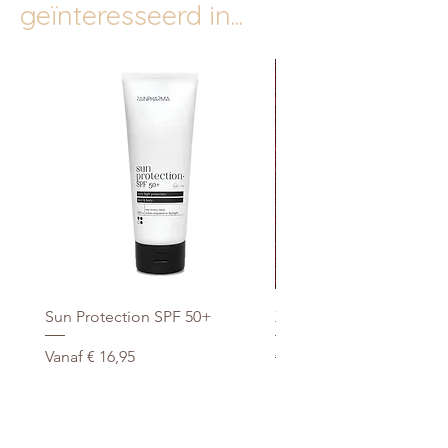
geïnteresseerd in...
Sun Protection SPF 50+
Xtra Drink (hydro/ORS) 3
Verkoopprijs
Normale prijs
Vanaf
€ 16,95
€ 29,95
promo