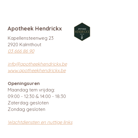
Apotheek Hendrickx
Kapellensteenweg 23
2920 Kalmthout
03 666 86 90
info@apotheekhendrickx.be
www.apotheekhendrickx.be
Openingsuren
Maandag tem vrijdag:
09:00 - 12:30 & 14:00 - 18:30
Zaterdag gesloten
Zondag gesloten
Wachtdiensten en nuttige links
BTW: BE
0462 585 080