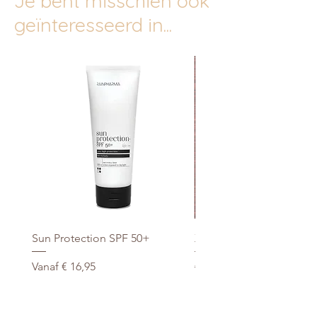
Je bent misschien ook
geïnteresseerd in...
Sun Protection SPF 50+
Xtra Drink (hydro/ORS) 3
Verkoopprijs
Normale prijs
Vanaf
€ 16,95
€ 29,95
promo