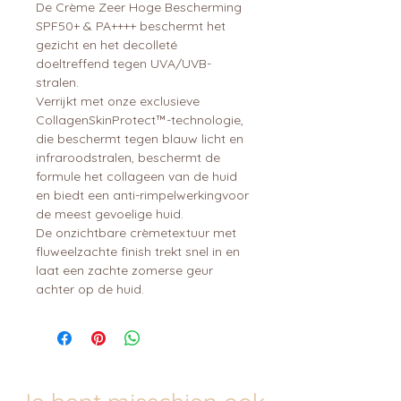
De Crème Zeer Hoge Bescherming
SPF50+ & PA++++ beschermt het
gezicht en het decolleté
doeltreffend tegen UVA/UVB-
stralen.
Verrijkt met onze exclusieve
CollagenSkinProtect™-technologie,
die beschermt tegen blauw licht en
infraroodstralen, beschermt de
formule het collageen van de huid
en biedt een anti-rimpelwerkingvoor
de meest gevoelige huid.
De onzichtbare crèmetextuur met
fluweelzachte finish trekt snel in en
laat een zachte zomerse geur
achter op de huid.