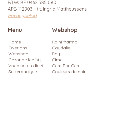
BTW: BE
0462 585 080
APB 112903 - tit. Ingrid Mattheussens
Privacybeleid
Menu
Webshop
Home
RainPharma
Over ons
Caudalie
Webshop
Ray
Gezonde leefstijl
Cîme
Voeding en dieet
Cent Pur Cent
Suikeranalyse
Couleurs de noir
Medicatie
6D Sports Nutrition
reserveren
Klejman
Medicatie nazicht
Okono
Workshops
Blog
Cadeaubon
Contact
Cadeautips