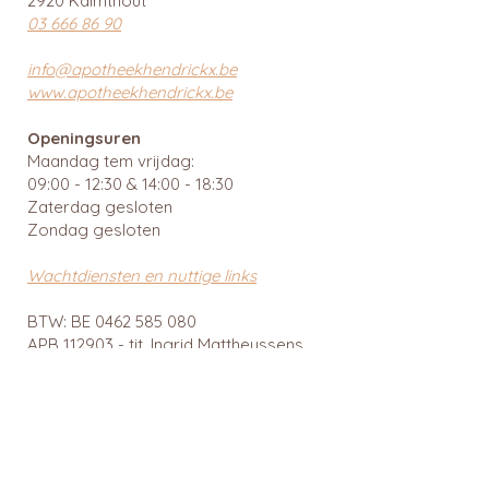
2920 Kalmthout
03 666 86 90
info@apotheekhendrickx.be
www.apotheekhendrickx.be
Openingsuren
Maandag tem vrijdag:
09:00 - 12:30 & 14:00 - 18:30
Zaterdag gesloten
Zondag gesloten
Wachtdiensten en nuttige links
BTW: BE
0462 585 080
APB 112903 - tit. Ingrid Mattheussens
Privacybeleid
Menu
Webshop
Home
RainPharma
Over ons
Caudalie