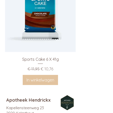
Sports Cake 6 X 41g
Normale prijs
Verkoopprijs
€ 11,95
€ 10,76
In winkelwagen
Apotheek Hendrickx
Kapellensteenweg 23