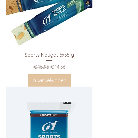
Sports Nougat 6x35 g
Normale prijs
Verkoopprijs
€ 15,95
€ 14,36
In winkelwagen