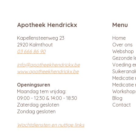
Apotheek Hendrickx
Menu
Kapellensteenweg 23
Home
2920 Kalmthout
Over ons
03 666 86 90
Webshop
Gezonde le
info@apotheekhendrickx.be
Voeding e
www.apotheekhendrickx.be
Suikerana
Medicatie 
Openingsuren
Medicatie 
Maandag tem vrijdag:
Workshop
09:00 - 12:30 & 14:00 - 18:30
Blog
Zaterdag gesloten
Contact
Zondag gesloten
Wachtdiensten en nuttige links