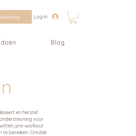
Log In
Webshop
 doen
Blog
on
liseert en herstel
 ondersteuning voor
eiwitten, pre-workout
n te bereiken. Ontdek