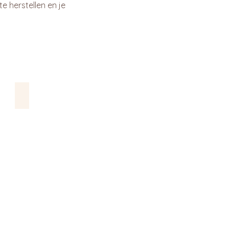
e herstellen en je
Recovery en Proteïnen