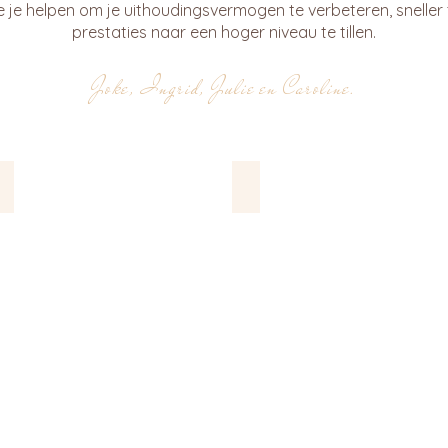
e je helpen om je uithoudingsvermogen te verbeteren, sneller t
prestaties naar een hoger niveau te tillen.
Joke, Ingrid, Julie en Caroline.
Gels en Fruits
Bars