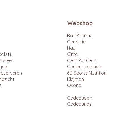
Webshop
RainPharma
Caudalie
Ray
efstijl
Cîme
n dieet
Cent Pur Cent
lyse
Couleurs de noir
reserveren
6D Sports Nutrition
nazicht
Klejman
s
Okono
Cadeaubon
Cadeautips