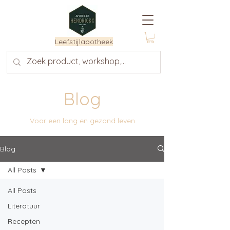
Leefstijlapotheek
Blog
Voor een lang en gezond leven
Blog
All Posts
All Posts
Literatuur
Recepten