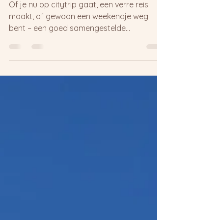
Reisapotheek checklist
Of je nu op citytrip gaat, een verre reis
maakt, of gewoon een weekendje weg
bent – een goed samengestelde
reisapotheek is onmisbaar. Je...