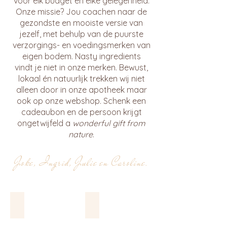
voor elk budget en elke gelegenheid.
Onze missie? Jou coachen naar de
gezondste en mooiste versie van
jezelf, met behulp van de puurste
verzorgings- en voedingsmerken van
eigen bodem. Nasty ingredients
vindt je niet in onze merken. Bewust,
lokaal én natuurlijk trekken wij niet
alleen door in onze apotheek maar
ook op onze webshop. Schenk een
cadeaubon en de persoon krijgt
ongetwijfeld a
wonderful gift from
nature
.
Joke, Ingrid, Julie en Caroline.
Cadeautips voor de kleintjes
Cadeautips onder de € 30