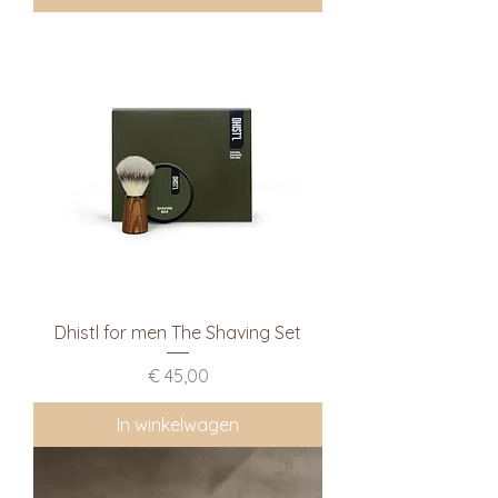
Dhistl for men The Shaving Set
Prijs
€ 45,00
In winkelwagen