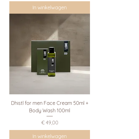
In winkelwagen
Dhistl for men Face Cream 50ml +
Body Wash 100ml
Prijs
€ 49,00
In winkelwagen