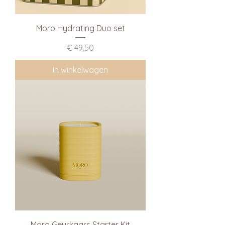
Moro Hydrating Duo set
Prijs
€ 49,50
In winkelwagen
Moro Geurkaars Starter Kit