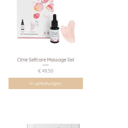
Cîme Selfcare Massage Set
Prijs
€ 49,50
In winkelwagen