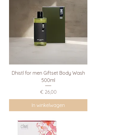
Dhistl for men Giftset Body Wash
500ml
Prijs
€ 26,00
In winkelwagen