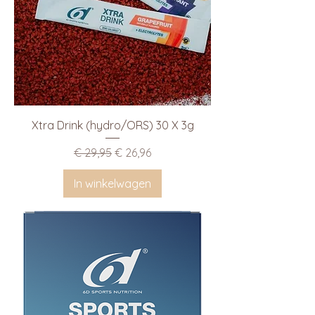
Xtra Drink (hydro/ORS) 30 X 3g
Normale prijs
Verkoopprijs
€ 29,95
€ 26,96
In winkelwagen