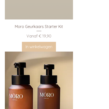
Moro Geurkaars Starter Kit
Verkoopprijs
Vanaf
€ 19,90
In winkelwagen