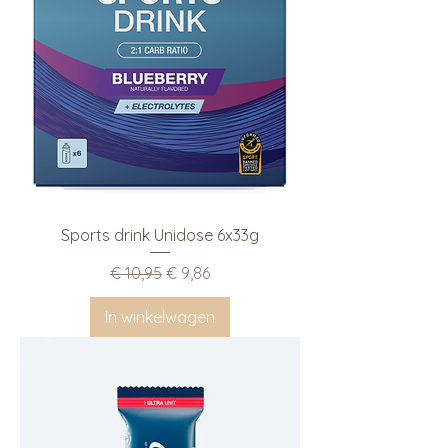
Sports drink Unidose 6x33g
Normale prijs
Verkoopprijs
€ 10,95
€ 9,86
In winkelwagen