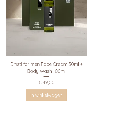
Dhistl for men Face Cream 50ml +
Body Wash 100ml
Prijs
€ 49,00
In winkelwagen