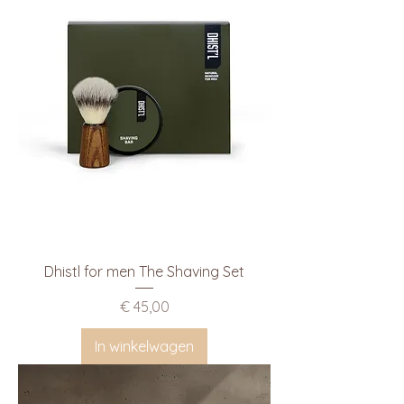
Dhistl for men The Shaving Set
Prijs
€ 45,00
In winkelwagen