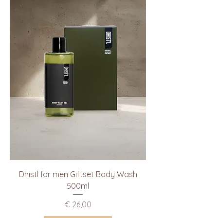
Dhistl for men Giftset Body Wash
500ml
Prijs
€ 26,00