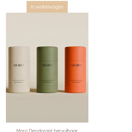
In winkelwagen
Moro Deodorant hervulbaar