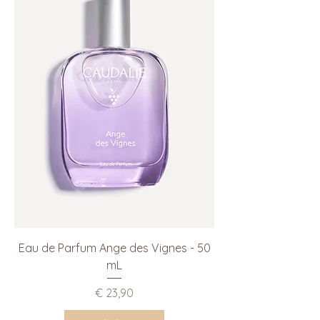
Eau de Parfum Ange des Vignes - 50
mL
Prijs
€ 23,90