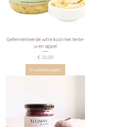
Gefermenteerde witte kool met lente-
ui en appel
Prijs
€ 20,00
In winkelwagen