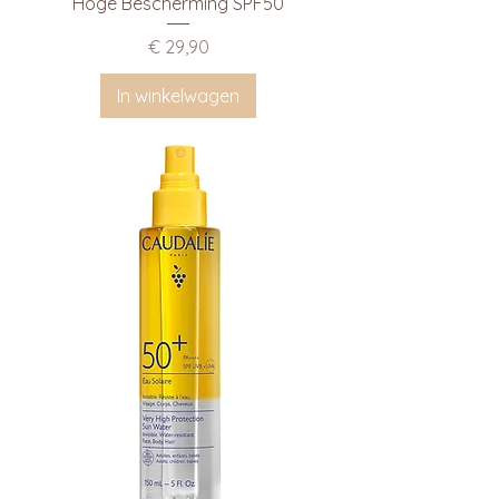
Hoge Bescherming SPF50
Prijs
€ 29,90
In winkelwagen