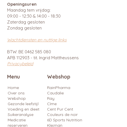
Openingsuren
Maandag tem vrijdag:
09:00 - 12:30 & 14:00 - 18:30
Zaterdag gesloten
Zondag gesloten
Wachtdiensten en nuttige links
BTW: BE
0462 585 080
APB 112903 - tit. Ingrid Mattheussens
Privacybeleid
Menu
Webshop
Home
RainPharma
Over ons
Caudalie
Webshop
Ray
Gezonde leefstijl
Cîme
Voeding en dieet
Cent Pur Cent
Suikeranalyse
Couleurs de noir
Medicatie
6D Sports Nutrition
reserveren
Klejman