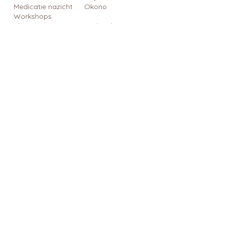
Medicatie nazicht
Okono
Workshops
Blog
Cadeaubon
Contact
Cadeautips
Blijf op de hoogte
Schrijf je in op onze nieuwsbrief 
en kom alles al eerste te weten!
Email
*
Inschrijven