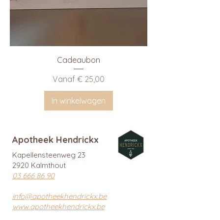
Cadeaubon
Verkoopprijs
Vanaf
€ 25,00
In winkelwagen
Apotheek Hendrickx
Kapellensteenweg 23
2920 Kalmthout
03 666 86 90
info@apotheekhendrickx.be
www.apotheekhendrickx.be