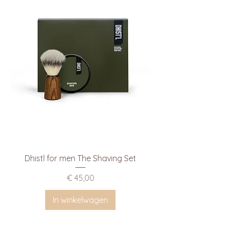
Dhistl for men The Shaving Set
Prijs
€ 45,00
In winkelwagen