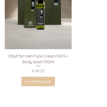
Dhistl for men Face Cream 50ml +
Body Wash 100ml
Prijs
€ 49,00
In winkelwagen