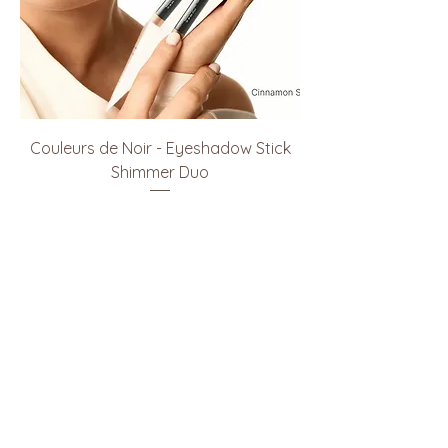
Couleurs de Noir - Eyeshadow Stick
Shimmer Duo
Prijs
€ 39,90
In winkelwagen