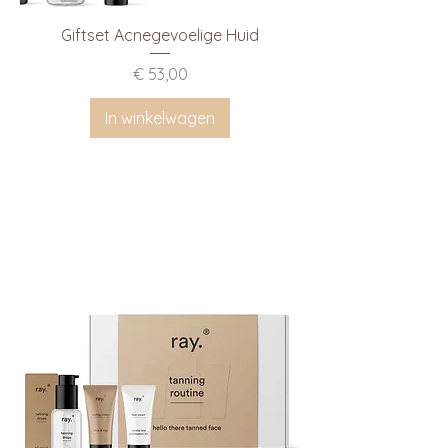
Giftset Acnegevoelige Huid
Prijs
€ 53,00
In winkelwagen