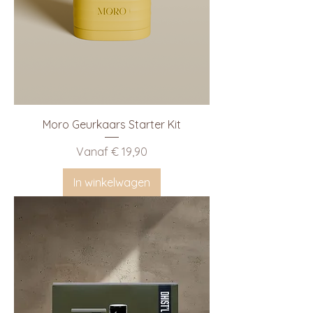
Moro Geurkaars Starter Kit
Verkoopprijs
Vanaf
€ 19,90
In winkelwagen