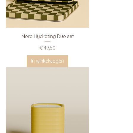
Moro Hydrating Duo set
Prijs
€ 49,50
In winkelwagen