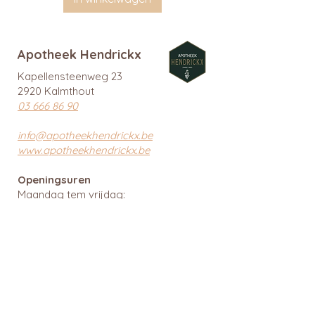
Apotheek Hendrickx
Kapellensteenweg 23
2920 Kalmthout
03 666 86 90
info@apotheekhendrickx.be
www.apotheekhendrickx.be
Openingsuren
Maandag tem vrijdag:
09:00 - 12:30 & 14:00 - 18:30
Zaterdag gesloten
Zondag gesloten
Wachtdiensten en nuttige links
BTW: BE
0462 585 080
APB 112903 - tit. Ingrid Mattheussens