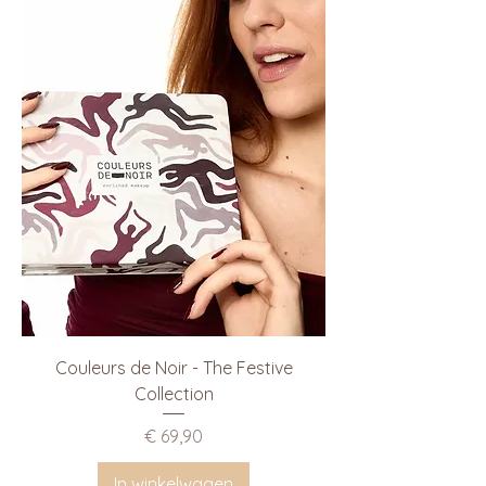
Couleurs de Noir - The Festive
Collection
Prijs
€ 69,90
In winkelwagen