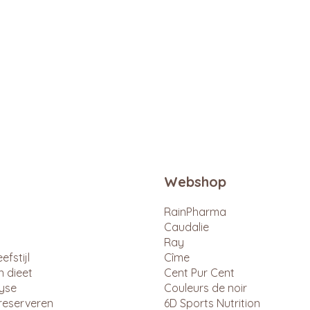
Webshop
RainPharma
Caudalie
Ray
efstijl
Cîme
n dieet
Cent Pur Cent
lyse
Couleurs de noir
reserveren
6D Sports Nutrition