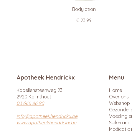
Bodylotion
Prijs
€ 23,99
Apotheek Hendrickx
Menu
Kapellensteenweg 23
Home
2920 Kalmthout
Over ons
03 666 86 90
Webshop
Gezonde le
info@apotheekhendrickx.be
Voeding e
www.apotheekhendrickx.be
Suikerana
Medicatie 