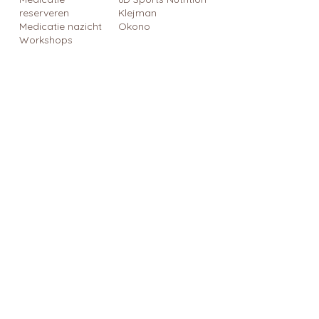
reserveren
Klejman
Medicatie nazicht
Okono
Workshops
Blog
Cadeaubon
Contact
Cadeautips
Blijf op de hoogte
Schrijf je in op onze nieuwsbrief 
en kom alles al eerste te weten!
Email
*
Inschrijven