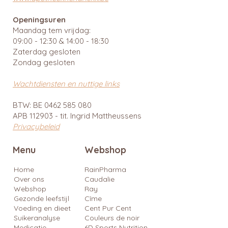
Openingsuren
Maandag tem vrijdag:
09:00 - 12:30 & 14:00 - 18:30
Zaterdag gesloten
Zondag gesloten
Wachtdiensten en nuttige links
BTW: BE
0462 585 080
APB 112903 - tit. Ingrid Mattheussens
Privacybeleid
Menu
Webshop
Home
RainPharma
Over ons
Caudalie
Webshop
Ray
Gezonde leefstijl
Cîme
Voeding en dieet
Cent Pur Cent
Suikeranalyse
Couleurs de noir
Medicatie
6D Sports Nutrition