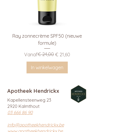
Ray zonnecrème SPF50 (nieuwe
formule)
Normale prijs
Verkoopprijs
€ 24,00
Vanaf
€ 21,60
In winkelwagen
Apotheek Hendrickx
Kapellensteenweg 23
2920 Kalmthout
03 666 86 90
info@apotheekhendrickx.be
www.apotheekhendrickx.be