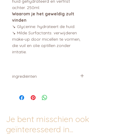
huid gehydrateerd en verfrist
achter. 250ml.
Waarom je het geweldig zult
vinden
↘ Glycerine: hydrateert de huid.
↘ Milde Surfactants: verwijderen
make-up door micellen te vormen,
die vuil en olie optillen zonder
irritatie.
ingrediënten
AQUA, CAPRYLYL/CAPRYL
GLUCOSIDE, 1,2-HEXANEDIOL,
POLYGLYCERYL-10 ISOSTEARATE,
GLYCERIN,
HYDROXYACETOPHENONE, SODIUM
Je bent misschien ook
LAURYL GLUCOSE CARBOXYLATE,
SODIUM GLUCONATE, LAURYL
geïnteresseerd in...
GLUCOSIDE,