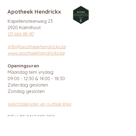
Apotheek Hendrickx
Kapellensteenweg 23
2920 Kalmthout
03 666 86 90
info@apotheekhendrickx.be
www.apotheekhendrickx.be
Openingsuren
Maandag tem vrijdag:
09:00 - 12:30 & 14:00 - 18:30
Zaterdag gesloten
Zondag gesloten
Wachtdiensten en nuttige links
BTW: BE
0462 585 080
APB 112903 - tit. Ingrid Mattheussens
Privacybeleid