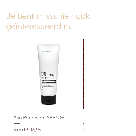
Je bent misschien ook
geïnteresseerd in...
Sun Protection SPF 50+
Xtra Drink (hydro/ORS) 3
Verkoopprijs
Normale prijs
Vanaf
€ 16,95
€ 29,95