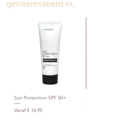
geïnteresseerd in...
Sun Protection SPF 50+
Xtra Drink (hydro/ORS) 3
Verkoopprijs
Normale prijs
Vanaf
€ 16,95
€ 29,95
promo