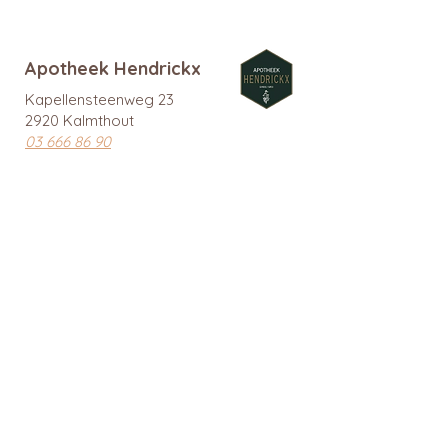
Apotheek Hendrickx
Kapellensteenweg 23
2920 Kalmthout
03 666 86 90
info@apotheekhendrickx.be
www.apotheekhendrickx.be
Openingsuren
Maandag tem vrijdag:
09:00 - 12:30 & 14:00 - 18:30
Zaterdag gesloten
Zondag gesloten
Wachtdiensten en nuttige links
BTW: BE
0462 585 080
APB 112903 - tit. Ingrid Mattheussens