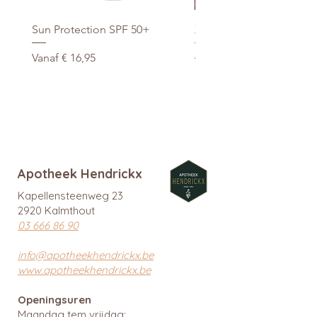
Sun Protection SPF 50+
Xtra Drink (hydro/ORS) 3
Verkoopprijs
Normale prijs
Vanaf
€ 16,95
€ 29,95
promo
Apotheek Hendrickx
Kapellensteenweg 23
2920 Kalmthout
03 666 86 90
info@apotheekhendrickx.be
www.apotheekhendrickx.be
Openingsuren
Maandag tem vrijdag: