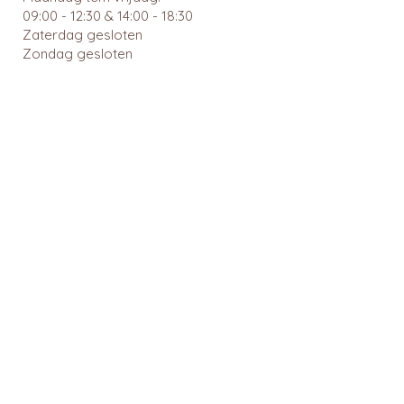
09:00 - 12:30 & 14:00 - 18:30
Zaterdag gesloten
Zondag gesloten
Wachtdiensten en nuttige links
BTW: BE
0462 585 080
APB 112903 - tit. Ingrid Mattheussens
Privacybeleid
Menu
Webshop
Home
RainPharma
Over ons
Caudalie
Webshop
Ray
Gezonde leefstijl
Cîme
Voeding en dieet
Cent Pur Cent
Suikeranalyse
Couleurs de noir
Medicatie
6D Sports Nutrition
reserveren
Klejman
Medicatie nazicht
Okono
Workshops