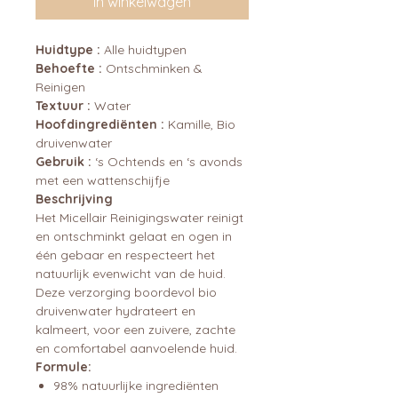
In winkelwagen
Huidtype :
Alle huidtypen
Behoefte :
Ontschminken &
Reinigen
Textuur :
Water
Hoofdingrediënten :
Kamille, Bio
druivenwater
Gebruik :
‘s Ochtends en ‘s avonds
met een wattenschijfje
Beschrijving
Het Micellair Reinigingswater reinigt
en ontschminkt gelaat en ogen in
één gebaar en respecteert het
natuurlijk evenwicht van de huid.
Deze verzorging boordevol bio
druivenwater hydrateert en
kalmeert, voor een zuivere, zachte
en comfortabel aanvoelende huid.
Formule:
98% natuurlijke ingrediënten