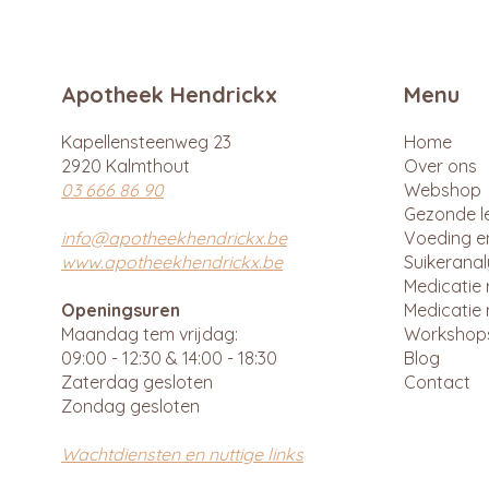
Apotheek Hendrickx
Menu
Kapellensteenweg 23
Home
2920 Kalmthout
Over ons
03 666 86 90
Webshop
Gezonde le
info@apotheekhendrickx.be
Voeding e
www.apotheekhendrickx.be
Suikerana
Medicatie 
Openingsuren
Medicatie 
Maandag tem vrijdag:
Workshop
09:00 - 12:30 & 14:00 - 18:30
Blog
Zaterdag gesloten
Contact
Zondag gesloten
Wachtdiensten en nuttige links