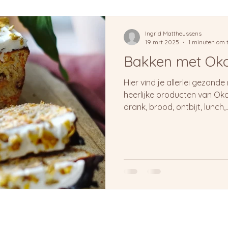
Ingrid Mattheussens
19 mrt 2025
1 minuten om t
Bakken met Ok
Hier vind je allerlei gezond
heerlijke producten van O
drank, brood, ontbijt, lunch,..