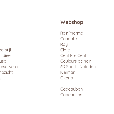
Webshop
RainPharma
Caudalie
Ray
efstijl
Cîme
n dieet
Cent Pur Cent
lyse
Couleurs de noir
reserveren
6D Sports Nutrition
nazicht
Klejman
s
Okono
Cadeaubon
Cadeautips