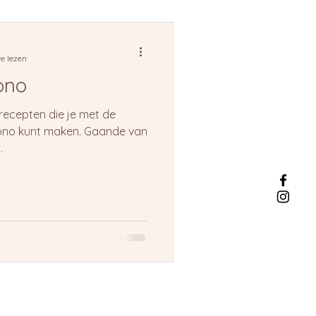
e lezen
ono
e recepten die je met de
kono kunt maken. Gaande van
.