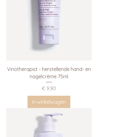
Vinotherapist - herstellende hand- en
nagelcrème 75ml
Prijs
€ 9,90
In winkelwagen