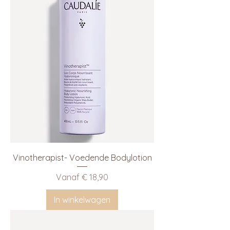
Vinotherapist- Voedende Bodylotion
Verkoopprijs
Vanaf
€ 18,90
In winkelwagen