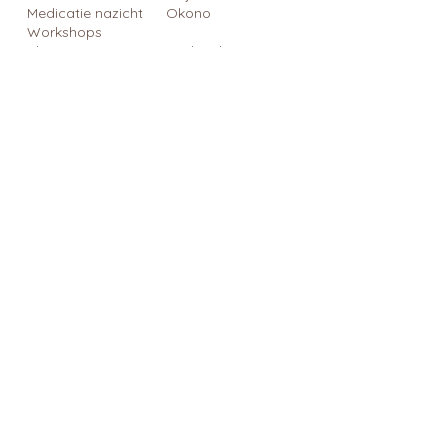
Medicatie nazicht
Okono
Workshops
Blog
Cadeaubon
Contact
Cadeautips
Blijf op de hoogte
Schrijf je in op onze nieuwsbrief 
en kom alles al eerste te weten!
Email
*
Inschrijven