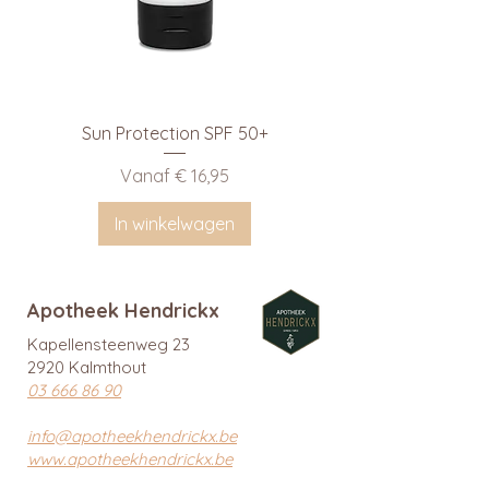
Sun Protection SPF 50+
Verkoopprijs
Vanaf
€ 16,95
In winkelwagen
Apotheek Hendrickx
Kapellensteenweg 23
2920 Kalmthout
03 666 86 90
info@apotheekhendrickx.be
www.apotheekhendrickx.be