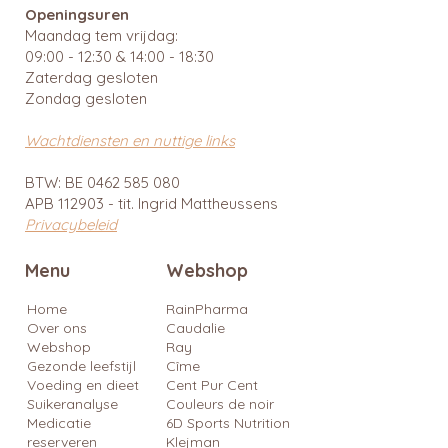
Openingsuren
Maandag tem vrijdag:
09:00 - 12:30 & 14:00 - 18:30
Zaterdag gesloten
Zondag gesloten
Wachtdiensten en nuttige links
BTW: BE
0462 585 080
APB 112903 - tit. Ingrid Mattheussens
Privacybeleid
Menu
Webshop
Home
RainPharma
Over ons
Caudalie
Webshop
Ray
Gezonde leefstijl
Cîme
Voeding en dieet
Cent Pur Cent
Suikeranalyse
Couleurs de noir
Medicatie
6D Sports Nutrition
reserveren
Klejman