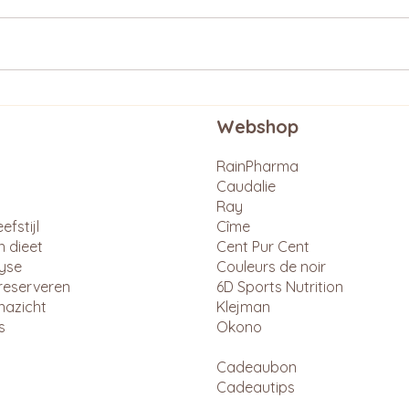
Webshop
RainPharma
Caudalie
Ray
efstijl
Cîme
n dieet
Cent Pur Cent
lyse
Couleurs de noir
reserveren
6D Sports Nutrition
nazicht
Klejman
s
Okono
Cadeaubon
Cadeautips