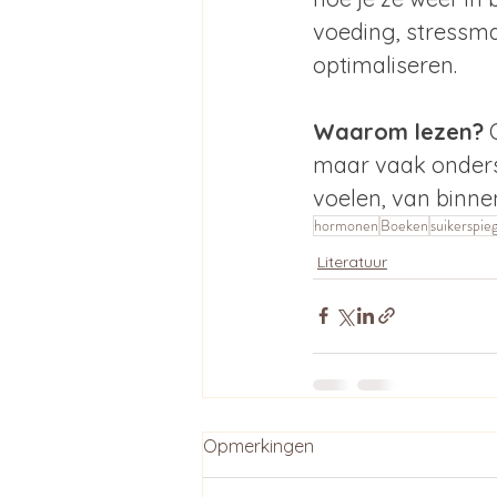
voeding, stressm
optimaliseren.
Waarom lezen?
 
maar vaak ondersc
voelen, van binnen
hormonen
Boeken
suikerspie
Literatuur
Opmerkingen