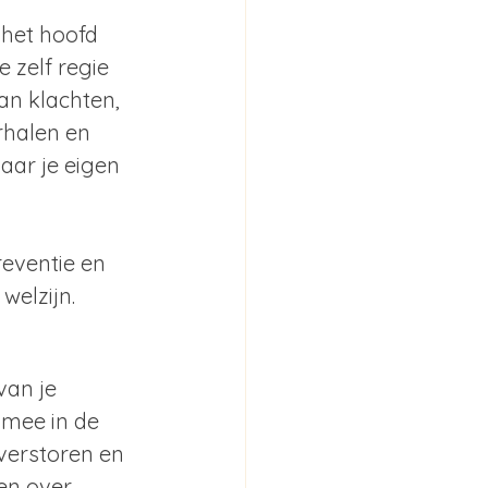
 het hoofd 
 zelf regie 
n klachten, 
rhalen en 
ar je eigen 
eventie en 
welzijn.
van je 
 mee in de 
verstoren en 
en over 