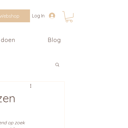
Log In
Webshop
 doen
Blog
zen
end op zoek 