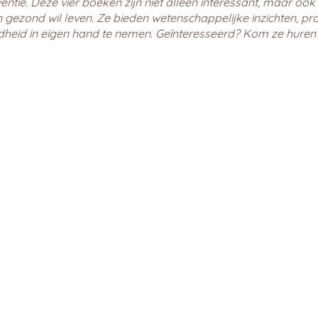
tie. Deze vier boeken zijn niet alleen interessant, maar oo
 gezond wil leven. Ze bieden wetenschappelijke inzichten, prak
dheid in eigen hand te nemen. Geïnteresseerd? Kom ze huren 