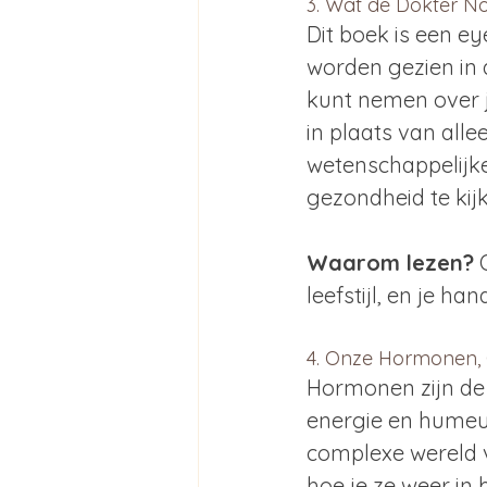
3. Wat de Dokter No
Dit boek is een ey
worden gezien in d
kunt nemen over j
in plaats van all
wetenschappelijke
gezondheid te kij
Waarom lezen?
 
leefstijl, en je h
4. Onze Hormonen,
Hormonen zijn de 
energie en humeur
complexe wereld v
hoe je ze weer in