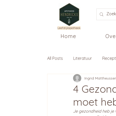
Leefstijlapotheek
Home
Ove
All Posts
Literatuur
Recep
Ingrid Mattheusse
4 Gezond
moet he
Je gezondheid heb je 