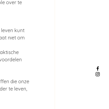
le over te 
s leven kunt 
aat niet om 
aktische 
voordelen 
ffen die onze 
er te leven, 