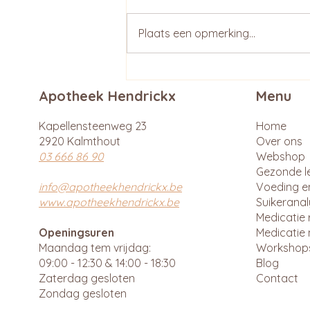
Plaats een opmerking...
Apotheek Hendrickx
Menu
Kapellensteenweg 23
Home
2920 Kalmthout
Over ons
03 666 86 90
Webshop
Gezonde le
info@apotheekhendrickx.be
Voeding e
www.apotheekhendrickx.be
Suikerana
Medicatie 
Openingsuren
Medicatie 
Maandag tem vrijdag:
Workshop
09:00 - 12:30 & 14:00 - 18:30
Blog
Zaterdag gesloten
Contact
Zondag gesloten