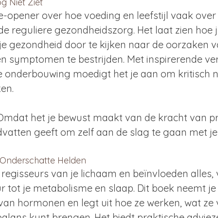
g Niet Ziet
e-opener over hoe voeding en leefstijl vaak over
e reguliere gezondheidszorg. Het laat zien hoe je
e gezondheid door te kijken naar de oorzaken va
een symptomen te bestrijden. Met inspirerende ve
 onderbouwing moedigt het je aan om kritisch na
ken.
Omdat het je bewust maakt van de kracht van pr
andvatten geeft om zelf aan de slag te gaan met je 
 Onderschatte Helden
regisseurs van je lichaam en beïnvloeden alles, 
 tot je metabolisme en slaap. Dit boek neemt je
an hormonen en legt uit hoe ze werken, wat ze 
 balans kunt brengen. Het biedt praktische adviez