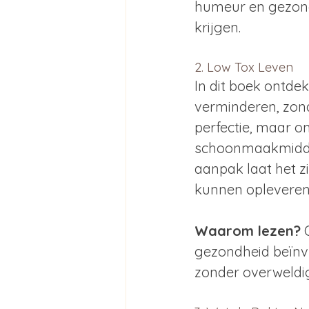
humeur en gezondh
krijgen.
2. Low Tox Leven
In dit boek ontdek
verminderen, zond
perfectie, maar o
schoonmaakmiddel
aanpak laat het z
kunnen opleveren
Waarom lezen?
 
gezondheid beïnvl
zonder overweldig