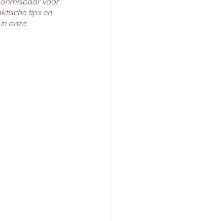
k onmisbaar voor 
tische tips en 
in onze 