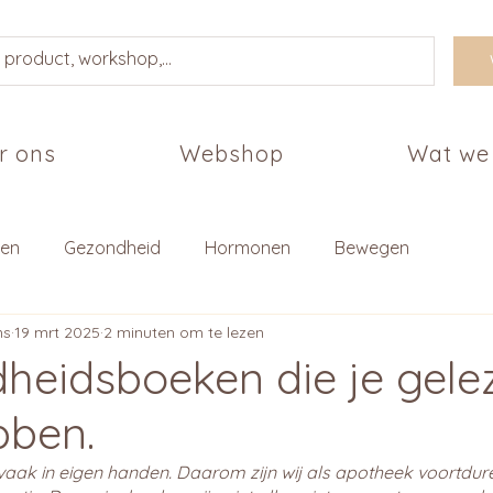
r ons
Webshop
Wat we
ten
Gezondheid
Hormonen
Bewegen
ns
19 mrt 2025
2 minuten om te lezen
heidsboeken die je gele
bben.
vaak in eigen handen. Daarom zijn wij als apotheek voortdur