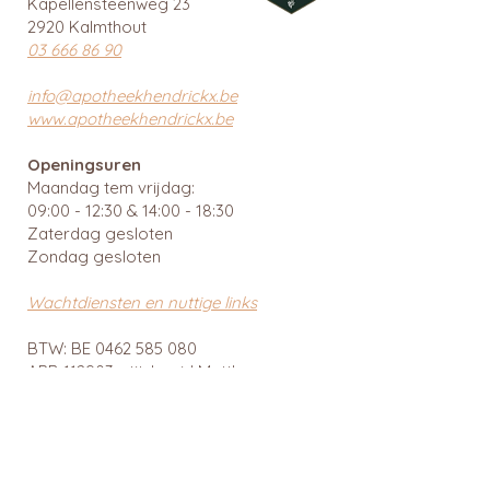
Kapellensteenweg 23
2920 Kalmthout
03 666 86 90
info@apotheekhendrickx.be
www.apotheekhendrickx.be
Openingsuren
Maandag tem vrijdag:
09:00 - 12:30 & 14:00 - 18:30
Zaterdag gesloten
Zondag gesloten
Wachtdiensten en nuttige links
BTW: BE
0462 585 080
APB 112903 - tit. Ingrid Mattheussens
Privacybeleid
Menu
Webshop
Home
RainPharma