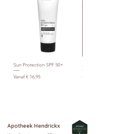
Sun Protection SPF 50+
Xtra Drink (hydro/ORS) 3
Verkoopprijs
Normale prijs
Vanaf
€ 16,95
€ 29,95
promo
Apotheek Hendrickx