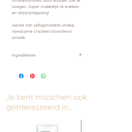
smaakvariaties door kruiden toe te
voegen. Super makkelijk te bakken
en altijd knapperig!
Geniet van zelfgemaakte unieke,
voedzame crackers boordevol
smaak.
Ingrediënten
Gebroken lijnzaad,
zonnebloempitten, chiazaad.
Je bent misschien ook
geïnteresseerd in...