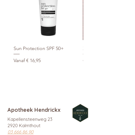
Sun Protection SPF 50+
Xtra Drink (hydro/ORS) 3
Verkoopprijs
Normale prijs
Vanaf
€ 16,95
€ 29,95
promo
Apotheek Hendrickx
Kapellensteenweg 23
2920 Kalmthout
03 666 86 90