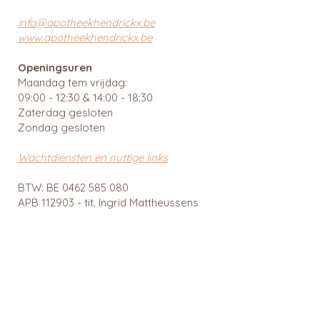
info@apotheekhendrickx.be
www.apotheekhendrickx.be
Openingsuren
Maandag tem vrijdag:
09:00 - 12:30 & 14:00 - 18:30
Zaterdag gesloten
Zondag gesloten
Wachtdiensten en nuttige links
BTW: BE
0462 585 080
APB 112903 - tit. Ingrid Mattheussens
Privacybeleid
Menu
Webshop
Home
RainPharma
Over ons
Caudalie
Webshop
Ray
Gezonde leefstijl
Cîme