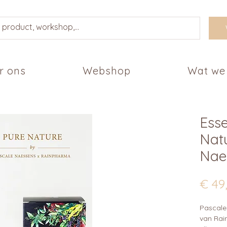
r ons
Webshop
Wat we
Esse
Nat
Nae
€ 49
Pascale
van Rai