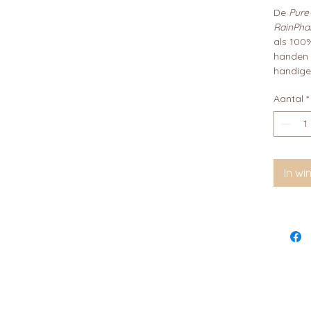
De
Pure
RainPha
als 100
handen 
handige
Aantal
*
In w