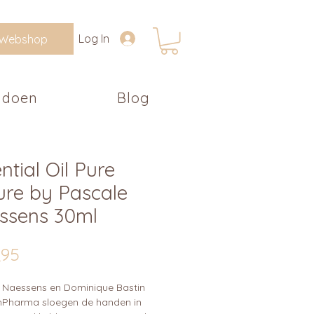
Log In
Webshop
 doen
Blog
ntial Oil Pure
ure by Pascale
ssens 30ml
Prijs
,95
 Naessens en Dominique Bastin
nPharma sloegen de handen in