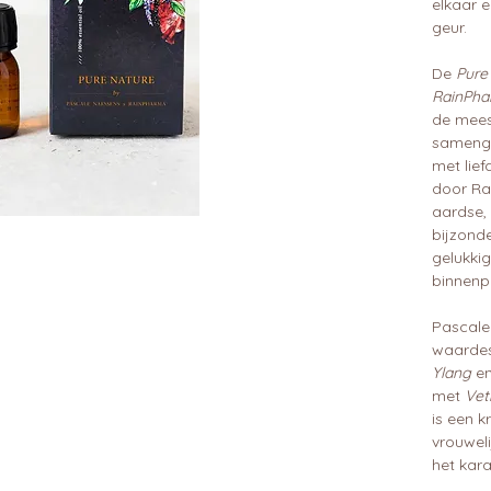
elkaar 
geur.
De
Pure
RainPha
de meest
samenge
met lie
door Ra
aardse,
bijzond
gelukki
binnenpr
Pascale
waarde
Ylang
e
met
Vet
is een k
vrouweli
het kara