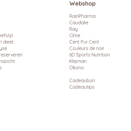
Webshop
RainPharma
Caudalie
Ray
efstijl
Cîme
n dieet
Cent Pur Cent
lyse
Couleurs de noir
reserveren
6D Sports Nutrition
nazicht
Klejman
s
Okono
Cadeaubon
Cadeautips