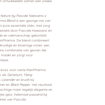
en ontwikkelden samen een unieke
 Nature by Pascale Naessens x
rma Blend
is een geurige mix van
 pure essentiële oliën, met zorg
steld door Pascale Naessens en
fde en vakmanschap gebotteld
inPharma. De blend combineert
 kruidige en bloemige noten: een
ere combinatie van geuren die
g maakt en zorgt voor
etjes.
 koos voor vaste RainPharma
s als
Geranium
,
Ylang
n
Lavender
en kruidt bij
iver
en
Black Pepper
. Het resultaat
rachtige maar tegelijk elegante en
jke geur, helemaal passend bij
kter van Pascale.