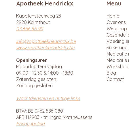
Apotheek Hendrickx
Menu
Kapellensteenweg 23
Home
2920 Kalmthout
Over ons
03 666 86 90
Webshop
Gezonde le
info@apotheekhendrickx.be
Voeding e
www.apotheekhendrickx.be
Suikerana
Medicatie 
Openingsuren
Medicatie 
Maandag tem vrijdag:
Workshop
09:00 - 12:30 & 14:00 - 18:30
Blog
Zaterdag gesloten
Contact
Zondag gesloten
Wachtdiensten en nuttige links
BTW: BE 0462 585 080
APB 112903 - tit. Ingrid Mattheussens
Privacybeleid