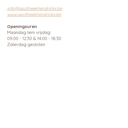
info@apotheekhendrickx.be
www.apotheekhendrickx.be
Openingsuren
Maandag tem vrijdag:
09:00 - 12:30 & 14:00 - 18:30
Zaterdag gesloten
Zondag gesloten
Wachtdiensten en nuttige links
BTW: BE
0462 585 080
APB 112903 - tit. Ingrid Mattheussens
Privacybeleid
Menu
Webshop
Home
RainPharma
Over ons
Caudalie
Webshop
Ray
Gezonde leefstijl
Cîme