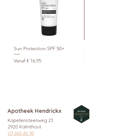
Sun Protection SPF 50+
Xtra Drink (hydro/ORS) 3
Verkoopprijs
Normale prijs
Vanaf
€ 16,95
€ 29,95
promo
Apotheek Hendrickx
Kapellensteenweg 23
2920 Kalmthout
03 666 86 90