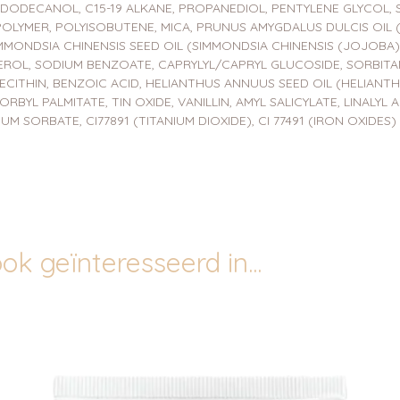
LDODECANOL, C15-19 ALKANE, PROPANEDIOL, PENTYLENE GLYCOL,
LYMER, POLYISOBUTENE, MICA, PRUNUS AMYGDALUS DULCIS OIL
IMMONDSIA CHINENSIS SEED OIL (SIMMONDSIA CHINENSIS (JOJOBA)
ROL, SODIUM BENZOATE, CAPRYLYL/CAPRYL GLUCOSIDE, SORBITA
LECITHIN, BENZOIC ACID, HELIANTHUS ANNUUS SEED OIL (HELIA
RBYL PALMITATE, TIN OXIDE, VANILLIN, AMYL SALICYLATE, LINALYL
UM SORBATE, CI77891 (TITANIUM DIOXIDE), CI 77491 (IRON OXIDES)
ok geïnteresseerd in...