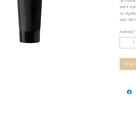
↘ Plankt
teint va
↘ Hyalu
van de h
Aantal
*
In w