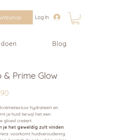
Log In
Webshop
 doen
Blog
p & Prime Glow
Prijs
,90
lcrèmetextuur hydrateert en
t je huid terwijl het een
e gloed creëert.
je het geweldig zult vinden
Vera: voorkomt huidveroudering.