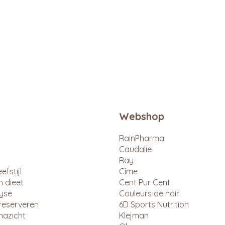
Snel overzicht
Webshop
RainPharma
Caudalie
Ray
efstijl
Cîme
n dieet
Cent Pur Cent
lyse
Couleurs de noir
reserveren
6D Sports Nutrition
nazicht
Klejman