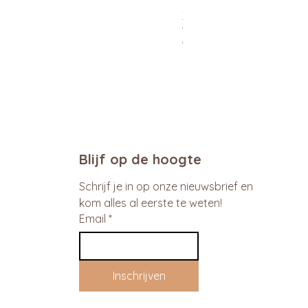
Xtra Drink (hydro/ORS) 30
Normale prijs
Verkoopprijs
€ 29,95
€ 26,96
promo
Blijf op de hoogte
Schrijf je in op onze nieuwsbrief en 
kom alles al eerste te weten!
Email
*
Inschrijven