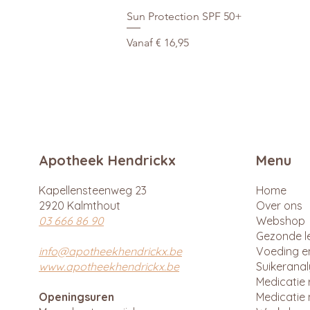
Sun Protection SPF 50+
Verkoopprijs
Vanaf
€ 16,95
Apotheek Hendrickx
Menu
Kapellensteenweg 23
Home
2920 Kalmthout
Over ons
03 666 86 90
Webshop
Gezonde le
info@apotheekhendrickx.be
Voeding e
www.apotheekhendrickx.be
Suikerana
Medicatie 
Openingsuren
Medicatie 