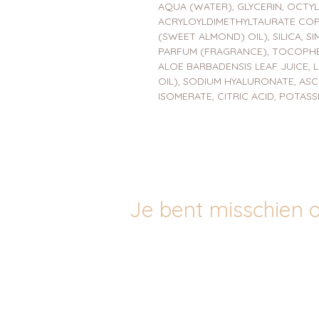
AQUA (WATER), GLYCERIN, OCTY
ACRYLOYLDIMETHYLTAURATE COPO
(SWEET ALMOND) OIL), SILICA, S
PARFUM (FRAGRANCE), TOCOPHE
ALOE BARBADENSIS LEAF JUICE, 
OIL), SODIUM HYALURONATE, ASCO
ISOMERATE, CITRIC ACID, POTASSI
Je bent misschien o