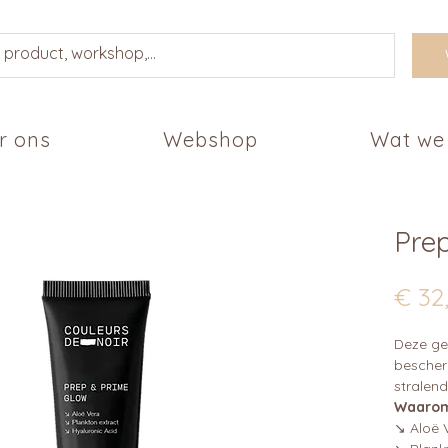
r ons
Webshop
Wat we
Pre
€ 32
Deze ge
bescherm
stralend
Waarom 
↘ Aloë 