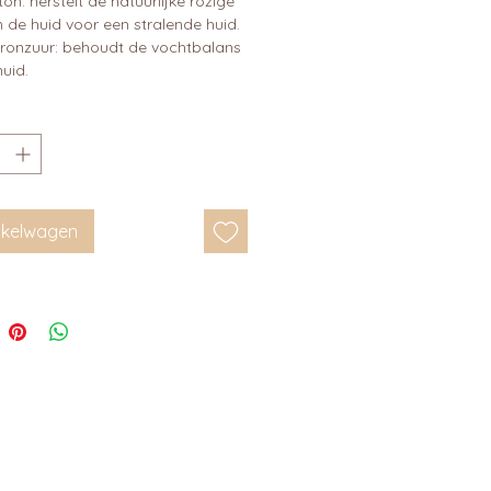
on: herstelt de natuurlijke rozige
n de huid voor een stralende huid.
ronzuur: behoudt de vochtbalans
uid.
inkelwagen