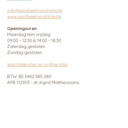
info@apotheekhendrickx.be
www.apotheekhendrickx.be
Openingsuren
Maandag tem vrijdag:
09:00 - 12:30 & 14:00 - 18:30
Zaterdag gesloten
Zondag gesloten
Wachtdiensten en nuttige links
BTW: BE
0462 585 080
APB 112903 - tit. Ingrid Mattheussens
Privacybeleid
Menu
Webshop
Home
RainPharma
Over ons
Caudalie
Webshop
Ray