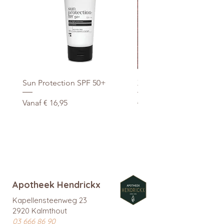
Sun Protection SPF 50+
Xtra Drink (hydro/ORS) 3
Verkoopprijs
Normale prijs
Vanaf
€ 16,95
€ 29,95
promo
Apotheek Hendrickx
Kapellensteenweg 23
2920 Kalmthout
03 666 86 90