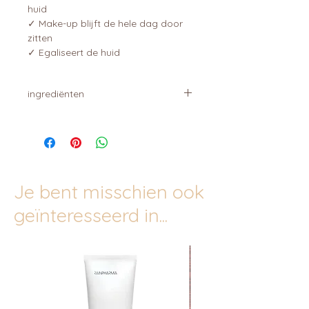
huid
✓ Make-up blijft de hele dag door
zitten
✓ Egaliseert de huid
ingrediënten
AQUA (WATER), PROPANEDIOL,
SODIUM POLYACRYLATE,
ACRYLATES/ ETHYLHEXYL ACRYLATE
CROSSPOLYMER,
ETHYLHEXYLGLYCERIN,
Je bent misschien ook
HYDROXYACETOPHENONE,
CHARCOAL POWDER, PARFUM
geïnteresseerd in...
(FRAGRANCE)