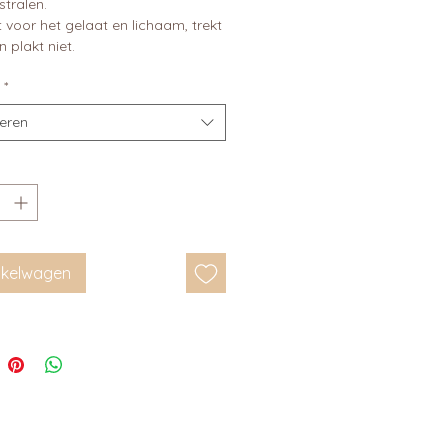
tralen.
 voor het gelaat en lichaam, trekt
n plakt niet.
*
teren
inkelwagen