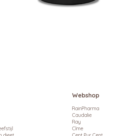
Snel overzicht
Webshop
RainPharma
Caudalie
Ray
efstijl
Cîme
n dieet
Cent Pur Cent