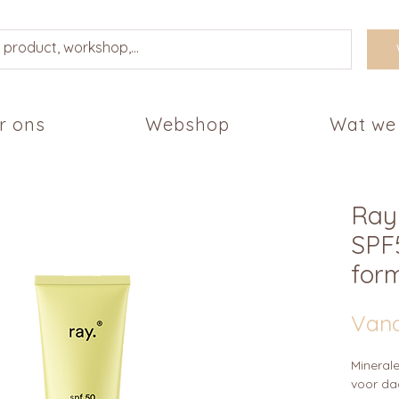
r ons
Webshop
Wat we
Ray
SPF
for
Van
Mineral
voor da