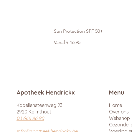
Sun Protection SPF 50+
Verkoopprijs
Vanaf
€ 16,95
Apotheek Hendrickx
Menu
Kapellensteenweg 23
Home
2920 Kalmthout
Over ons
03 666 86 90
Webshop
Gezonde le
info@apotheekhendrickx.be
Voeding e