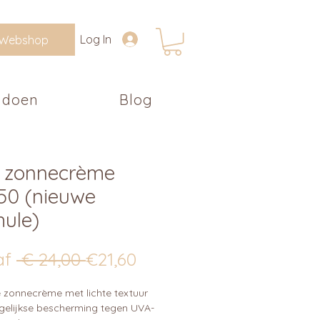
Log In
Webshop
 doen
Blog
 zonnecrème
50 (nieuwe
mule)
Normale
Verkoopprijs
af
 € 24,00 
€21,60
prijs
e zonnecrème met lichte textuur
gelijkse bescherming tegen UVA-