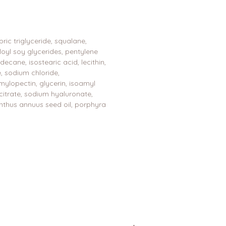
ric triglyceride, squalane,
loyl soy glycerides, pentylene
decane, isostearic acid, lecithin,
e, sodium chloride,
mylopectin, glycerin, isoamyl
 citrate, sodium hyaluronate,
nthus annuus seed oil, porphyra