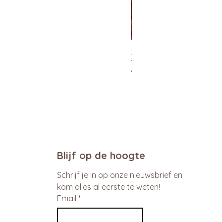
Xtra Drink (hydro/ORS) 30
Normale prijs
Verkoopprijs
€ 29,95
€ 26,96
promo
Blijf op de hoogte
Schrijf je in op onze nieuwsbrief en 
kom alles al eerste te weten!
Email
*