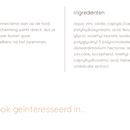
Ingrediënten
zonnecrème aan op de huid
aqua, zinc oxide, caprylic/cap
cherming werkt direct, dus je
polyhydroxystearic acid, feru
naar buiten gaat.
glycol, isoamyl laurate, isodo
telkens na het zwemmen,
polyglyceryl-3 polyricinoleat
disteardimonium hectorite, a
cocoate, tocopherol, triethyl
caprylhydroxamic acid, helia
umbilicalis extract
ok geïnteresseerd in...