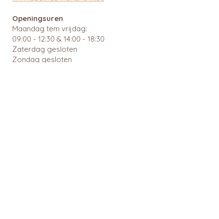
Openingsuren
Maandag tem vrijdag:
09:00 - 12:30 & 14:00 - 18:30
Zaterdag gesloten
Zondag gesloten
Wachtdiensten en nuttige links
BTW: BE
0462 585 080
APB 112903 - tit. Ingrid Mattheussens
Privacybeleid
Menu
Webshop
Home
RainPharma
Over ons
Caudalie
Webshop
Ray
Gezonde leefstijl
Cîme
Voeding en dieet
Cent Pur Cent
Suikeranalyse
Couleurs de noir
Medicatie
6D Sports Nutrition