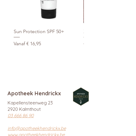
Sun Protection SPF 50+
Xtra Drink (hydro/ORS) 3
Verkoopprijs
Normale prijs
Vanaf
€ 16,95
€ 29,95
promo
Apotheek Hendrickx
Kapellensteenweg 23
2920 Kalmthout
03 666 86 90
info@apotheekhendrickx.be
www.apotheekhendrickx.be