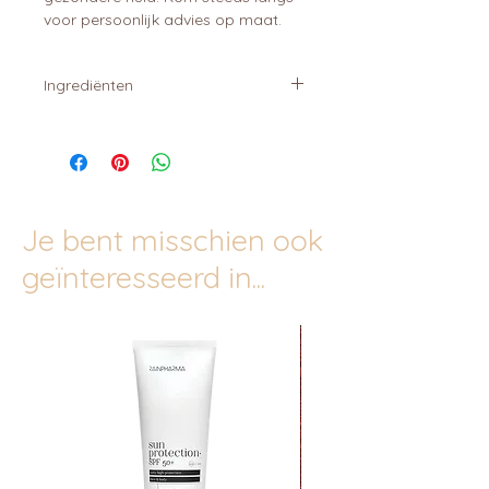
voor persoonlijk advies op maat.
Ingrediënten
Wei eiwit concentraat WPC
(melk,
soja)
, cichorei inuline, wei eiwit
isolaat WPI
(melk, soja)
, aroma,
verdikkingsmiddelen (guargom,
xanthaangom), plantaardige vezels,
Je bent misschien ook
zoetstof (sucralose).
geïnteresseerd in...