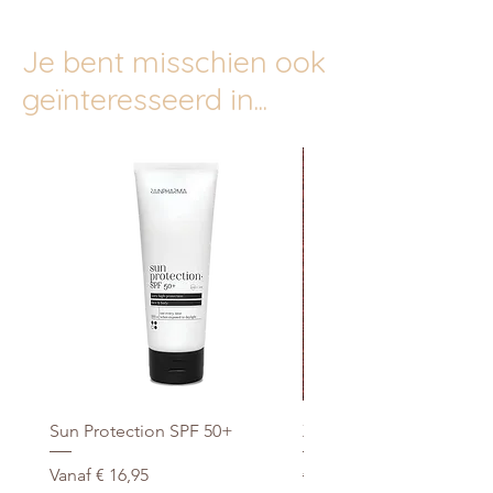
verdikkingsmiddelen (guargom,
xanthaangom), natuurlijke kleurstof
Je bent misschien ook
(bietenrood), plantaardige vezels,
aroma, voedingszuur (citroenzuur),
geïnteresseerd in...
zoetstof (sucralose).
Sun Protection SPF 50+
Xtra Drink (hydro/ORS) 3
Verkoopprijs
Normale prijs
Vanaf
€ 16,95
€ 29,95