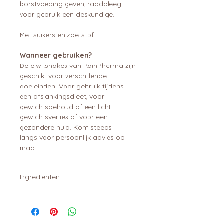
borstvoeding geven, raadpleeg
voor gebruik een deskundige.
Met suikers en zoetstof.
Wanneer gebruiken?
De eiwitshakes van RainPharma zijn
geschikt voor verschillende
doeleinden. Voor gebruik tijdens
een afslankingsdieet, voor
gewichtsbehoud of een licht
gewichtsverlies of voor een
gezondere huid. Kom steeds
langs voor persoonlijk advies op
maat.
Ingrediënten
Wei eiwit concentraat WPC
(melk,
soja)
, cichorei inuline, wei eiwit
isolaat WPI
(melk, soja)
,