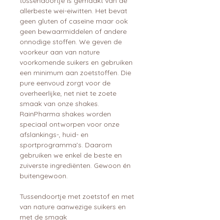
tussendoortje is gemaakt van de
allerbeste wei-eiwitten. Het bevat
geen gluten of caseïne maar ook
geen bewaarmiddelen of andere
onnodige stoffen. We geven de
voorkeur aan van nature
voorkomende suikers en gebruiken
een minimum aan zoetstoffen. Die
pure eenvoud zorgt voor de
overheerlijke, net niet te zoete
smaak van onze shakes.
RainPharma shakes worden
speciaal ontworpen voor onze
afslankings-, huid- en
sportprogramma’s. Daarom
gebruiken we enkel de beste en
zuiverste ingrediënten. Gewoon én
buitengewoon.
Tussendoortje met zoetstof en met
van nature aanwezige suikers en
met de smaak