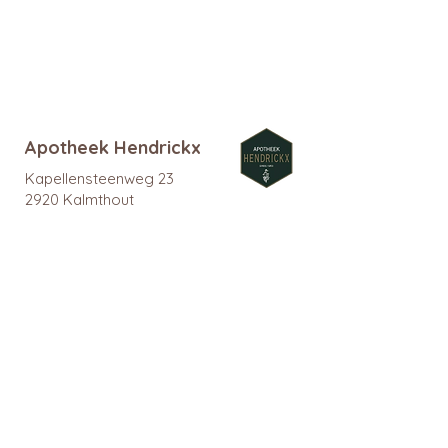
promo
Apotheek Hendrickx
Kapellensteenweg 23
2920 Kalmthout
03 666 86 90
info@apotheekhendrickx.be
www.apotheekhendrickx.be
Openingsuren
Maandag tem vrijdag:
09:00 - 12:30 & 14:00 - 18:30
Zaterdag gesloten
Zondag gesloten