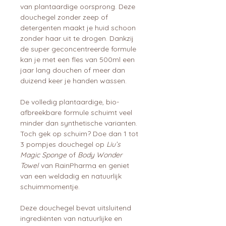
van plantaardige oorsprong. Deze
douchegel zonder zeep of
detergenten maakt je huid schoon
zonder haar uit te drogen. Dankzij
de super geconcentreerde formule
kan je met een fles van 500ml een
jaar lang douchen of meer dan
duizend keer je handen wassen.
De volledig plantaardige, bio-
afbreekbare formule schuimt veel
minder dan synthetische varianten.
Toch gek op schuim? Doe dan 1 tot
3 pompjes douchegel op
Liu’s
Magic Sponge
of
Body Wonder
Towel
van RainPharma en geniet
van een weldadig en natuurlijk
schuimmomentje.
Deze douchegel bevat uitsluitend
ingrediënten van natuurlijke en