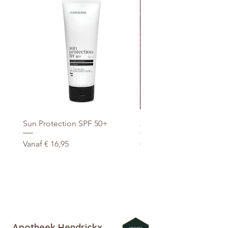
Sun Protection SPF 50+
Xtra Drink (hydro/ORS) 3
Verkoopprijs
Normale prijs
Vanaf
€ 16,95
€ 29,95
promo
Apotheek Hendrickx