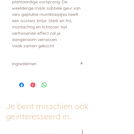
plantaardige oorsprong. De
weelderige maar subtiele geur van
vers geplukte muntblaadjes heeft
een oosters tintje. Sterk en fris,
muntachtig en lichtzoet: het
verfrissende effect zal je
aangenaam verrassen.
Vaak samen gekocht
Ingrediënten
coco-glucoside,
glycerin/aqua/sodium
levulinate/sodium anisate, mentha
piperita oil*, coco-glucoside/glyceryl
oleate, glycerin, citric acid, PCA
Je bent misschien ook
glyceryl oleate, xanthan gum,
sodium phytate, limonene*, linalool*. *
geïnteresseerd in...
from natural essential oils.