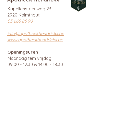
Kapellensteenweg 23
2920 Kalmthout
03 666 86 90
info@apotheekhendrickx.be
www.apotheekhendrickx.be
Openingsuren
Maandag tem vrijdag:
09:00 - 12:30 & 14:00 - 18:30
Zaterdag gesloten
Zondag gesloten
Wachtdiensten en nuttige links
BTW: BE
0462 585 080
APB 112903 - tit. Ingrid Mattheussens
Privacybeleid
Menu
Webshop