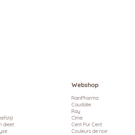
Snel overzicht
Webshop
RainPharma
Caudalie
Ray
efstijl
Cîme
n dieet
Cent Pur Cent
lyse
Couleurs de noir