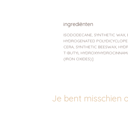
ingrediënten
ISODODECANE, SYNTHETIC WAX, 
HYDROGENATED POLYDICYCLOPEN
CERA, SYNTHETIC BEESWAX, HYD
T-BUTYL HYDROXYHYDROCINNAMATE [
(IRON OXIDES)]
Je bent misschien o