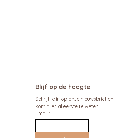
Xtra Drink (hydro/ORS) 30
Normale prijs
Verkoopprijs
€ 29,95
€ 26,96
promo
Blijf op de hoogte
Schrijf je in op onze nieuwsbrief en 
kom alles al eerste te weten!
Email
*