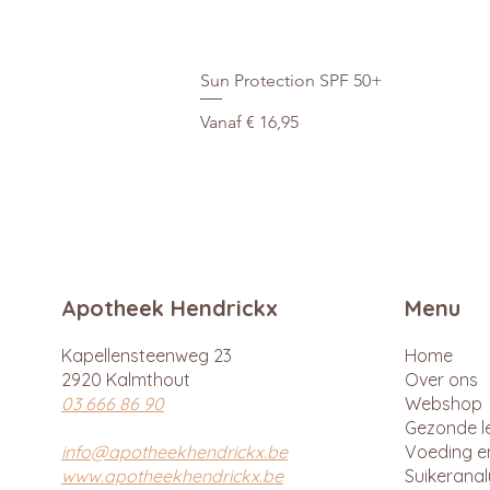
Sun Protection SPF 50+
Verkoopprijs
Vanaf
€ 16,95
Apotheek Hendrickx
Menu
Kapellensteenweg 23
Home
2920 Kalmthout
Over ons
03 666 86 90
Webshop
Gezonde le
info@apotheekhendrickx.be
Voeding e
www.apotheekhendrickx.be
Suikerana