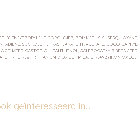
ETHYLENE/PROPYLENE COPOLYMER, POLYMETHYLSILSESQUIOXANE, S
TADIENE, SUCROSE TETRASTEARATE TRIACETATE, COCO-CAPRYLA
ROGENATED CASTOR OIL, PANTHENOL, SCLEROCARYA BIRREA SEED O
+/- CI 77891 (TITANIUM DIOXIDE), MICA, CI 77492 (IRON OXIDES), 
ok geïnteresseerd in...