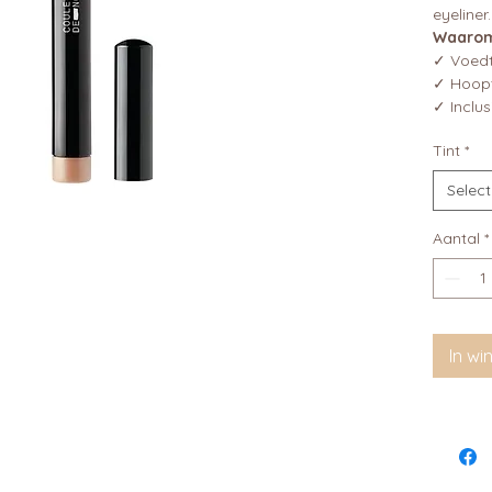
eyeliner.
Waarom 
✓ Voedt
✓ Hoopt 
✓ Inclusi
Tint
*
Selec
Aantal
*
In w