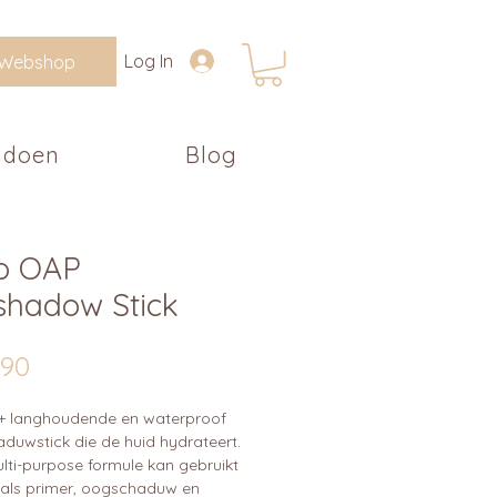
Log In
Webshop
 doen
Blog
lo OAP
shadow Stick
Prijs
,90
+ langhoudende en waterproof
duwstick die de huid hydrateert.
lti-purpose formule kan gebruikt
als primer, oogschaduw en