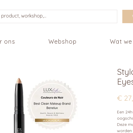
r ons
Webshop
Wat we
Sty
Eye
€ 27
Een 24h
oogscha
Deze mu
worden 