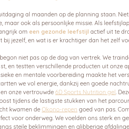
tdaging al maanden op de planning staan. Niet 
e, maar ook als persoonlijke missie. Als leefstijl
angrijk om 
een gezonde leefstijl
 actief uit te dr
bij jezelf, en wat is er krachtiger dan het zelf v
begon niet pas op de dag van vertrek. We train
t, en testten verschillende producten uit onze a
sieke en mentale voorbereiding maakte het versc
tartten we vol energie, dankzij een goede nachtru
 en onze vertrouwde 
6D Sports Nutrition gel
. Dez
ost tijdens de lastigste stukken van het parcour
cht kwamen de 
Okono-repen
 goed van pas. Com
ect voor onderweg. We voelden ons sterk en gef
langs steile beklimmingen en glibberige afdalinge