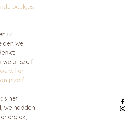
nde beekjes 
n ik 
elden we 
enkt: 
n we onszelf 
e willen 
n jezelf.
as het 
d, we hadden 
 energiek, 