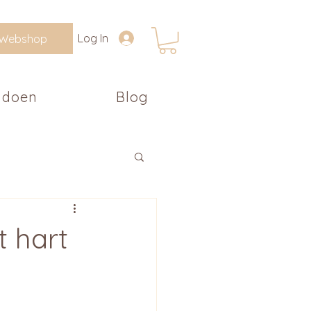
Log In
Webshop
 doen
Blog
t hart