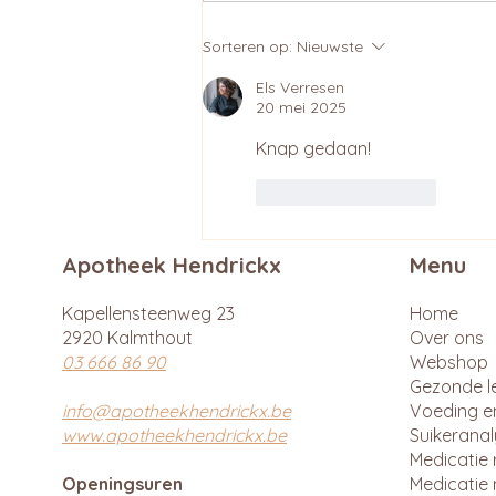
Sorteren op:
Nieuwste
Els Verresen
20 mei 2025
Knap gedaan!
Like
Reageren
Apotheek Hendrickx
Menu
Kapellensteenweg 23
Home
2920 Kalmthout
Over ons
03 666 86 90
Webshop
Gezonde le
info@apotheekhendrickx.be
Voeding e
www.apotheekhendrickx.be
Suikerana
Medicatie 
Openingsuren
Medicatie 