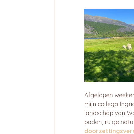
Afgelopen weekend
mijn collega Ingr
landschap van Wal
paden, ruige natu
doorzettingsver