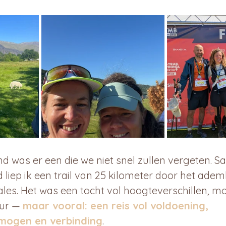
 was er een die we niet snel zullen vergeten. 
id liep ik een trail van 25 kilometer door het a
es. Het was een tocht vol hoogteverschillen, m
ur — 
maar vooral: een reis vol voldoening, 
mogen en verbinding
.