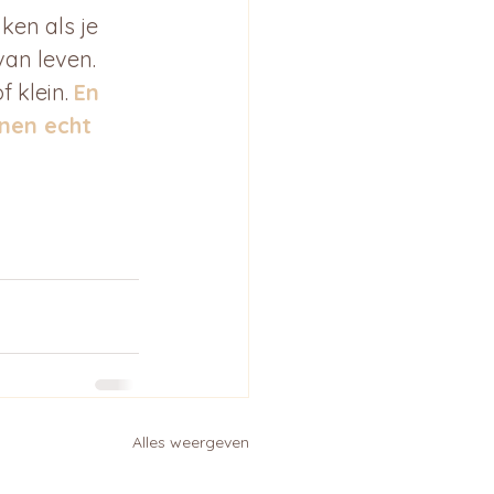
ken als je 
van leven. 
 klein. 
En 
nen echt 
Alles weergeven