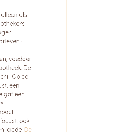
alleen als 
apothekers 
agen. 
oorleven?
den, voedden 
potheek. De 
hil. Op de 
st, een 
e gaf een 
s.
pact, 
ocust, ook 
n leidde. 
De 