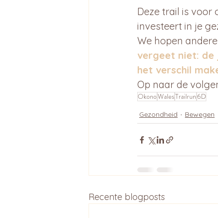
Deze trail is voo
investeert in je g
We hopen anderen 
vergeet niet: de
het verschil mak
Op naar de volge
Okono
Wales
Trailrun
6D
Gezondheid
Bewegen
Recente blogposts