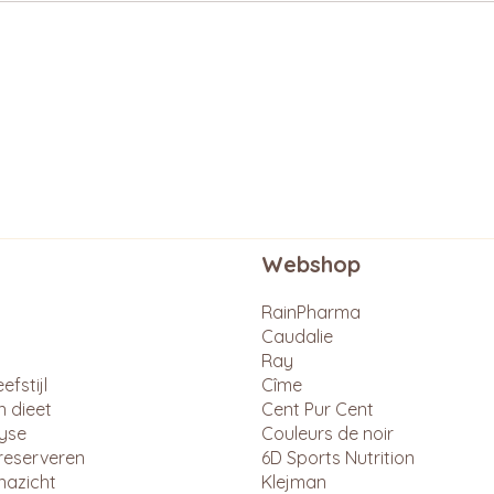
4 Gezondheidsboeken die je
gelezen moet hebben.
Webshop
RainPharma
Caudalie
Ray
efstijl
Cîme
n dieet
Cent Pur Cent
lyse
Couleurs de noir
reserveren
6D Sports Nutrition
nazicht
Klejman