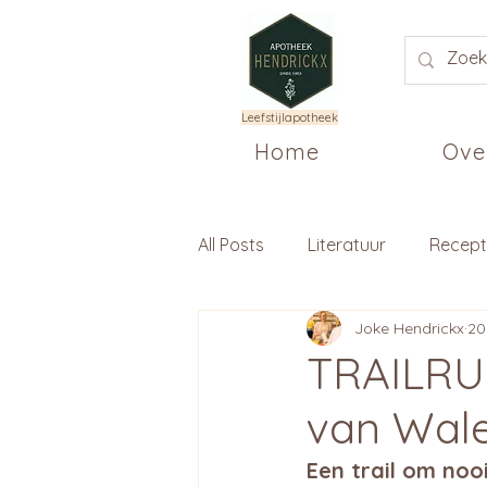
Leefstijlapotheek
Home
Ove
All Posts
Literatuur
Recep
Joke Hendrickx
20
TRAILRUN
van Wal
Een trail om noo