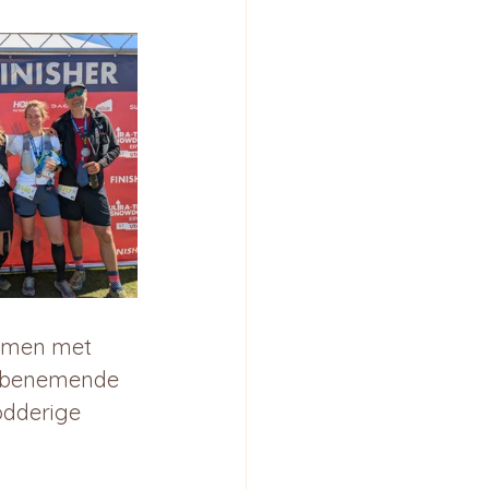
Samen met 
dembenemende 
odderige 