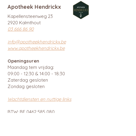
Apotheek Hendrickx
Kapellensteenweg 23
2920 Kalmthout
03 666 86 90
info@apotheekhendrickx.be
www.apotheekhendrickx.be
Openingsuren
Maandag tem vrijdag:
09:00 - 12:30 & 14:00 - 18:30
Zaterdag gesloten
Zondag gesloten
Wachtdiensten en nuttige links
BTW: BE
0462 585 080
APB 112903 - tit. Ingrid Mattheussens
Privacybeleid