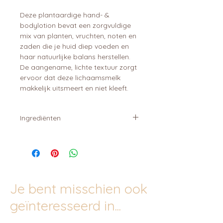
Deze plantaardige hand- &
bodylotion bevat een zorgvuldige
mix van planten, vruchten, noten en
zaden die je huid diep voeden en
haar natuurlijke balans herstellen.
De aangename, lichte textuur zorgt
ervoor dat deze lichaamsmelk
makkelijk uitsmeert en niet kleeft.
Ingrediënten
aqua, caprylic/capric triglyceride,
propanediol, triticum vulgare germ
oil, polyglyceryl-3
stearate/behenylalcohol/glyceryl
stearate citrate/helianthus annuus
Je bent misschien ook
seed, cera/glyceryl
caprate/tocopherol/ascorbyl
geïnteresseerd in...
palmitate/helianthus annuus seed
oil, glycerin, ricinus communis seed