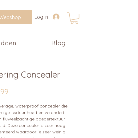
Log In
Webshop
 doen
Blog
ering Concealer
Prijs
,99
verage, waterproof concealer die
mige textuur heeft en verandert
n fluweelzachtige poedertextuur
uid. Deze concealer is zeer hoog
nteerd waardoor je zeer weinig