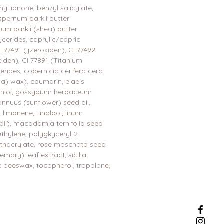
yl ionone, benzyl salicylate,
spernum parkii butter
um parkii (shea) butter
ycerides, caprylic/capric
CI 77491 (ijzeroxiden), CI 77492
oxiden), CI 77891 (Titanium
cerides, copernicia cerifera cera
ba) wax), coumarin, elaeis
eraniol, gossypium herbaceum
annuus (sunflower) seed oil,
limonene, Linalool, linum
oil), macadamia ternifolia seed
ethylene, polygkyceryl-2
ethacrylate, rose moschata seed
semary) leaf extract, sicilia,
c beeswax, tocopherol, tropolone,