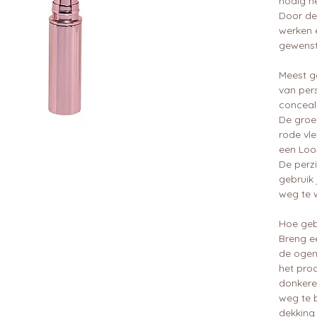
nodig h
Door de
werken e
gewenst
Meest ge
van per
conceal
De groe
rode vle
een Loo
De perzi
gebruik
weg te 
Hoe geb
Breng e
de ogen
het pro
donkere
weg te b
dekking