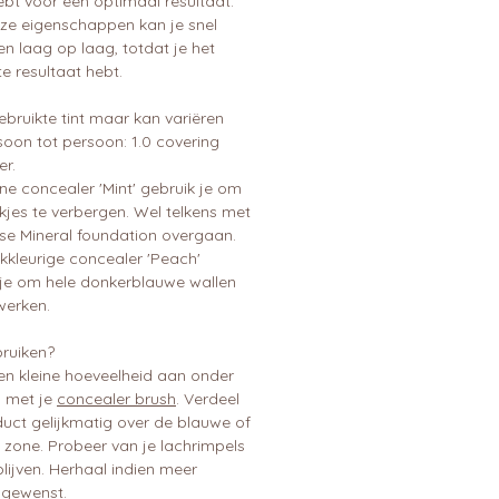
ebt voor een optimaal resultaat.
ze eigenschappen kan je snel
n laag op laag, totdat je het
e resultaat hebt.
bruikte tint maar kan variëren
soon tot persoon: 1.0 covering
er.
ne concealer 'Mint' gebruik je om
kjes te verbergen. Wel telkens met
se Mineral foundation overgaan.
kkleurige concealer 'Peach'
 je om hele donkerblauwe wallen
werken.
ruiken?
en kleine hoeveelheid aan onder
 met je
concealer brush
. Verdeel
duct gelijkmatig over de blauwe of
 zone. Probeer van je lachrimpels
lijven. Herhaal indien meer
 gewenst.