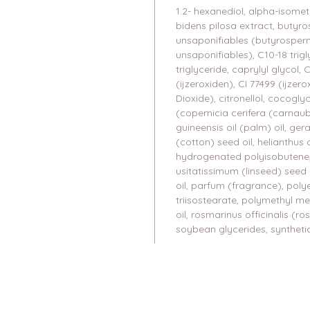
1.2- hexanediol, alpha-isometh
bidens pilosa extract, butyro
unsaponifiables (butyrospern
unsaponifiables), C10-18 trigl
triglyceride, caprylyl glycol, 
(ijzeroxiden), CI 77499 (ijzer
Dioxide), citronellol, cocogly
(copernicia cerifera (carnau
guineensis oil (palm) oil, g
(cotton) seed oil, helianthus 
hydrogenated polyisobutene, 
usitatissimum (linseed) seed 
oil, parfum (fragrance), poly
triisostearate, polymethyl m
oil, rosmarinus officinalis (ro
soybean glycerides, syntheti