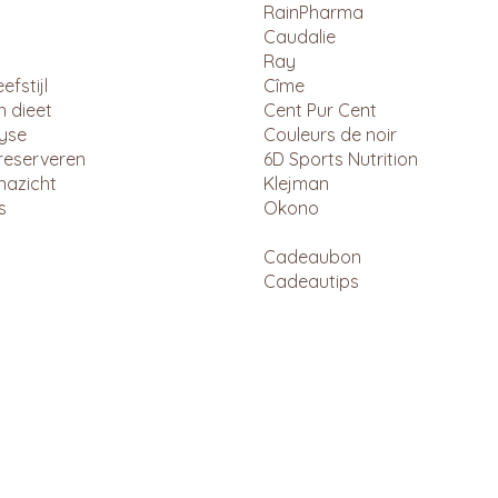
RainPharma
Caudalie
Ray
efstijl
Cîme
n dieet
Cent Pur Cent
lyse
Couleurs de noir
reserveren
6D Sports Nutrition
nazicht
Klejman
s
Okono
Cadeaubon
Cadeautips