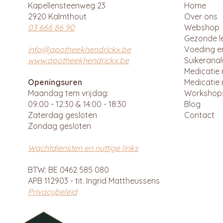
Kapellensteenweg 23
Home
2920 Kalmthout
Over ons
03 666 86 90
Webshop
Gezonde le
info@apotheekhendrickx.be
Voeding e
www.apotheekhendrickx.be
Suikerana
Medicatie 
Openingsuren
Medicatie 
Maandag tem vrijdag:
Workshop
09:00 - 12:30 & 14:00 - 18:30
Blog
Zaterdag gesloten
Contact
Zondag gesloten
Wachtdiensten en nuttige links
BTW: BE 0462 585 080
APB 112903 - tit. Ingrid Mattheussens
Privacybeleid