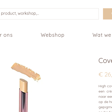
r ons
Webshop
Wat we
Cov
€ 26
High co
een crè
naar ee
op de h
gepigme