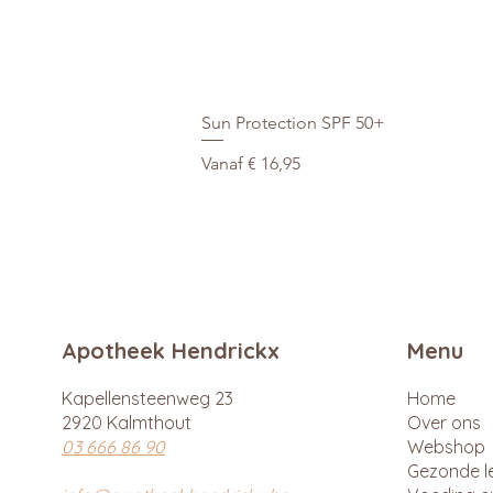
Sun Protection SPF 50+
Verkoopprijs
Vanaf
€ 16,95
Apotheek Hendrickx
Menu
Kapellensteenweg 23
Home
2920 Kalmthout
Over ons
03 666 86 90
Webshop
Gezonde le