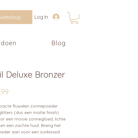
Log In
Webshop
 doen
Blog
il Deluxe Bronzer
Prijs
,99
pacte fluwelen zonnepoeder
litters (dus een matte finish)
oor een mooie zonnegloed, lichte
 en een zachte huid. Breng het
eder aan voor een sunkissed