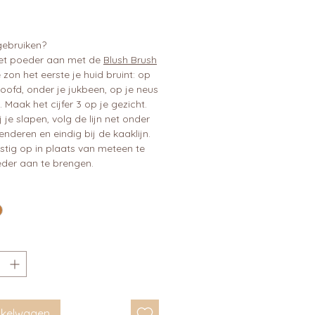
gebruiken?
et poeder aan met de
Blush Brush
zon het eerste je huid bruint: op
oofd, onder je jukbeen, op je neus
n. Maak het cijfer 3 op je gezicht.
j je slapen, volg de lijn net onder
enderen en eindig bij de kaaklijn.
stig op in plaats van meteen te
eder aan te brengen.
inkelwagen