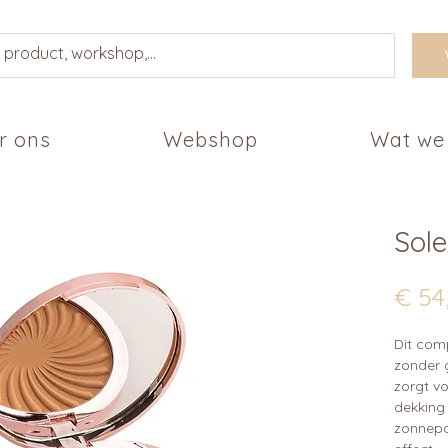
r ons
Webshop
Wat we
Sole
€ 54
Dit com
zonder g
zorgt v
dekking
zonnepo