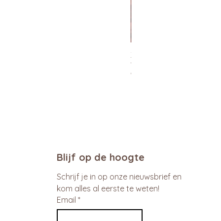
Xtra Drink (hydro/ORS) 30
Normale prijs
Verkoopprijs
€ 29,95
€ 26,96
promo
Blijf op de hoogte
Schrijf je in op onze nieuwsbrief en 
kom alles al eerste te weten!
Email
*