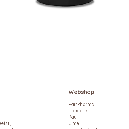
Snel overzicht
Webshop
RainPharma
Caudalie
Ray
efstijl
Cîme