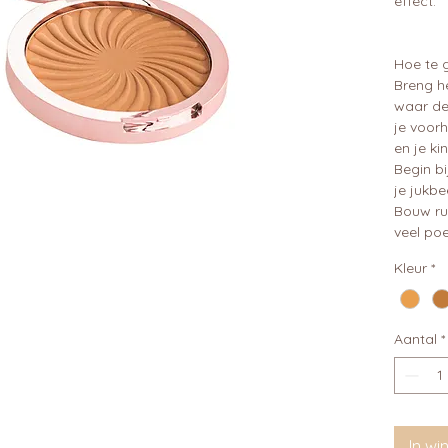
effect.
Hoe te 
Breng h
waar de 
je voorh
en je ki
Begin bi
je jukbe
Bouw ru
veel po
Kleur
*
Aantal
*
In w