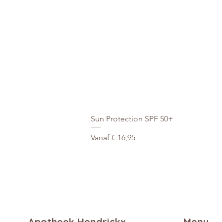
Sun Protection SPF 50+
Verkoopprijs
Vanaf
€ 16,95
Apotheek Hendrickx
Menu