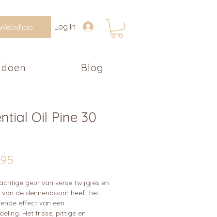
Log In
Webshop
 doen
Blog
ntial Oil Pine 30
Prijs
,95
achtige geur van verse twijgjes en
 van de dennenboom heeft het
kende effect van een
ling. Het frisse, pittige en