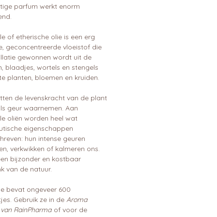
tige parfum werkt enorm
end.
le of etherische olie is een erg
e, geconcentreerde vloeistof die
illatie gewonnen wordt uit de
, blaadjes, wortels en stengels
te planten, bloemen en kruiden.
tten de levenskracht van de plant
 als geur waarnemen. Aan
le oliën worden heel wat
utische eigenschappen
hreven: hun intense geuren
en, verkwikken of kalmeren ons.
een bijzonder en kostbaar
k van de natuur.
sje bevat ongeveer 600
jes. Gebruik ze in de
Aroma
r van RainPharma
of voor de