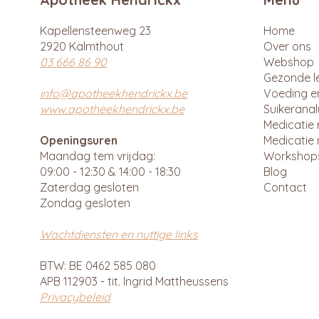
Kapellensteenweg 23
Home
2920 Kalmthout
Over ons
03 666 86 90
Webshop
Gezonde le
info@apotheekhendrickx.be
Voeding e
www.apotheekhendrickx.be
Suikerana
Medicatie 
Openingsuren
Medicatie 
Maandag tem vrijdag:
Workshop
09:00 - 12:30 & 14:00 - 18:30
Blog
Zaterdag gesloten
Contact
Zondag gesloten
Wachtdiensten en nuttige links
BTW: BE 0462 585 080
APB 112903 - tit. Ingrid Mattheussens
Privacybeleid