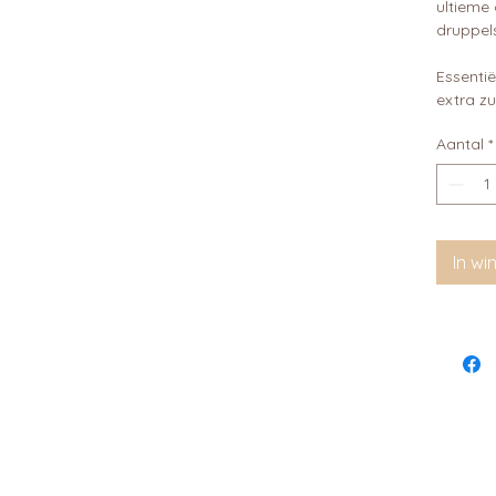
ultieme
druppel
Essentië
extra zu
Aantal
*
In w