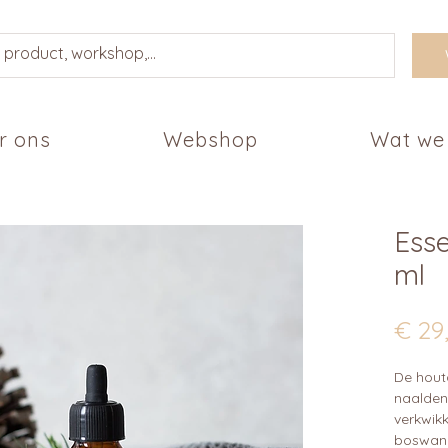
r ons
Webshop
Wat we
Esse
ml
€ 29
De hout
naalden
verkwik
boswande