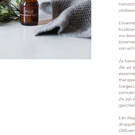
harsach
vitaliser
Essentië
kostbar
via dest
bloemen
van ech
Ze beva
die wij
essentië
therape
toegesc
stimuler
Ze zijn 
geschen
Een fle
druppelt
Diffuse