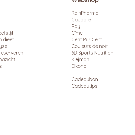
RainPharma
Caudalie
Ray
efstijl
Cîme
n dieet
Cent Pur Cent
lyse
Couleurs de noir
reserveren
6D Sports Nutrition
nazicht
Klejman
s
Okono
Cadeaubon
Cadeautips