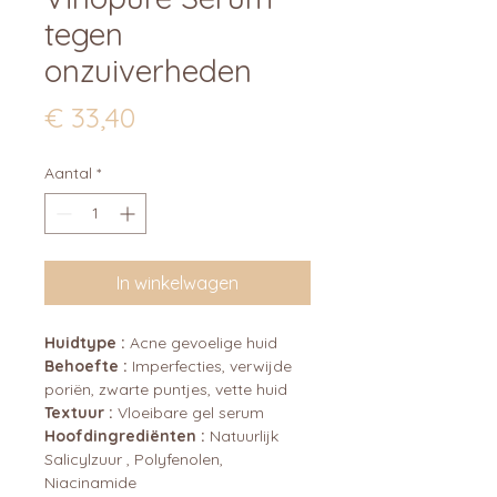
tegen
onzuiverheden
Prijs
€ 33,40
Aantal
*
In winkelwagen
Huidtype :
Acne gevoelige huid
Behoefte :
Imperfecties, verwijde
poriën, zwarte puntjes, vette huid
Textuur :
Vloeibare gel serum
Hoofdingrediënten :
Natuurlijk
Salicylzuur , Polyfenolen,
Niacinamide