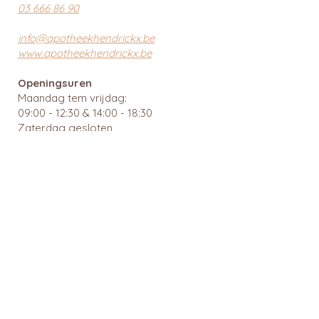
03 666 86 90
info@apotheekhendrickx.be
www.apotheekhendrickx.be
Openingsuren
Maandag tem vrijdag:
09:00 - 12:30 & 14:00 - 18:30
Zaterdag gesloten
Zondag gesloten
Wachtdiensten en nuttige links
BTW: BE
0462 585 080
APB 112903 - tit. Ingrid Mattheussens
Privacybeleid
Menu
Webshop
Home
RainPharma
Over ons
Caudalie