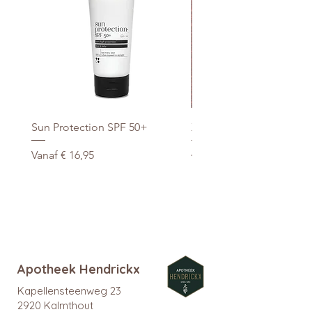
Sun Protection SPF 50+
Xtra Drink (hydro/ORS) 3
Verkoopprijs
Normale prijs
Vanaf
€ 16,95
€ 29,95
promo
Apotheek Hendrickx
Kapellensteenweg 23
2920 Kalmthout