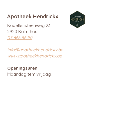
Apotheek Hendrickx
Kapellensteenweg 23
2920 Kalmthout
03 666 86 90
info@apotheekhendrickx.be
www.apotheekhendrickx.be
Openingsuren
Maandag tem vrijdag:
09:00 - 12:30 & 14:00 - 18:30
Zaterdag gesloten
Zondag gesloten
Wachtdiensten en nuttige links
BTW: BE
0462 585 080
APB 112903 - tit. Ingrid Mattheussens
Privacybeleid