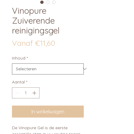
Vinopure
Zuiverende
reinigingsgel
Verkoopprijs
Vanaf
€11,60
Inhoud
*
Aantal
*
In winkelwagen
De Vinopure Gel is de eerste
essentiële stap in uw routine tegen