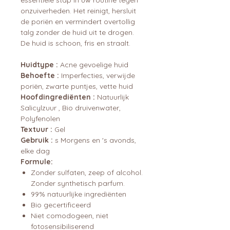
onzuiverheden. Het reinigt, hersluit
de poriën en vermindert overtollig
talg zonder de huid uit te drogen.
De huid is schoon, fris en straalt.
Huidtype :
Acne gevoelige huid
Behoefte :
Imperfecties, verwijde
poriën, zwarte puntjes, vette huid
Hoofdingrediënten :
Natuurlijk
Salicylzuur , Bio druivenwater,
Polyfenolen
Textuur :
Gel
Gebruik :
s Morgens en 's avonds,
elke dag
Formule:
Zonder sulfaten, zeep of alcohol.
Zonder synthetisch parfum.
99% natuurlijke ingrediënten
Bio gecertificeerd
Niet comodogeen, niet
fotosensibiliserend