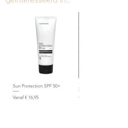
Sun Protection SPF 50+
Xtra Drink (hydro/ORS) 3
Verkoopprijs
Normale prijs
Vanaf
€ 16,95
€ 29,95
promo