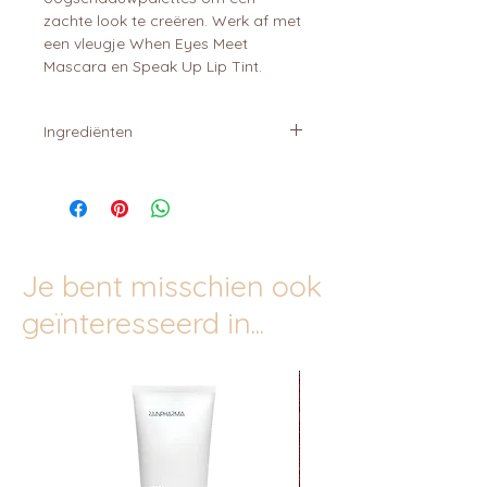
zachte look te creëren. Werk af met
een vleugje When Eyes Meet
Mascara en Speak Up Lip Tint.
Ingrediënten
Aqua • Squalane • Coconut Alkanes •
Glycerin • Polyglyceryl-4
Diisostearate/Polyhydroxystearate/S
ebacate • Magnesium Sulfate •
Disteardimonium Hectorite •
Je bent misschien ook
Pentylene Glycol • Shorea Robusta
Resin • Boron Nitride • Glyceryl
geïnteresseerd in...
Behenate • Helianthus Annuus Seed
Oil • Aluminum Hydroxide •
Phenylpropanol • Propylene
Carbonate • Hydrogenated Lecithin •
Tocopherol • CI 77491 • CI 77492 • CI
77499 • CI 77891