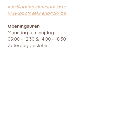
info@apotheekhendrickx.be
www.apotheekhendrickx.be
Openingsuren
Maandag tem vrijdag:
09:00 - 12:30 & 14:00 - 18:30
Zaterdag gesloten
Zondag gesloten
Wachtdiensten en nuttige links
BTW: BE
0462 585 080
APB 112903 - tit. Ingrid Mattheussens
Privacybeleid
Menu
Webshop
Home
RainPharma
Over ons
Caudalie
Webshop
Ray
Gezonde leefstijl
Cîme