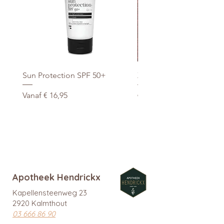
Sun Protection SPF 50+
Xtra Drink (hydro/ORS) 3
Verkoopprijs
Normale prijs
Vanaf
€ 16,95
€ 29,95
promo
Apotheek Hendrickx
Kapellensteenweg 23
2920 Kalmthout
03 666 86 90