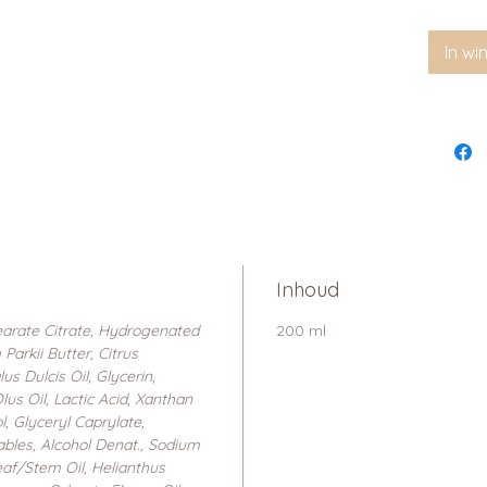
In w
Inhoud
tearate Citrate, Hydrogenated
200 ml
arkii Butter, Citrus
s Dulcis Oil, Glycerin,
lus Oil, Lactic Acid, Xanthan
, Glyceryl Caprylate,
bles, Alcohol Denat., Sodium
af/Stem Oil, Helianthus