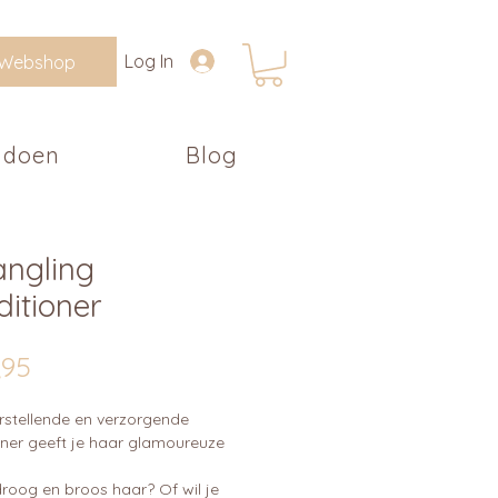
Log In
Webshop
 doen
Blog
angling
itioner
Prijs
,95
rstellende en verzorgende
oner geeft je haar glamoureuze
droog en broos haar? Of wil je