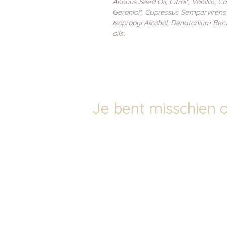
Annuus Seed Oil, Citral*, Vanillin, 
Geraniol*, Cupressus Sempervirens
Isopropyl Alcohol, Denatonium Benz
oils.
Je bent misschien o