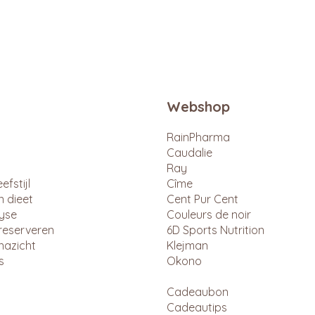
Webshop
RainPharma
Caudalie
Ray
efstijl
Cîme
n dieet
Cent Pur Cent
lyse
Couleurs de noir
reserveren
6D Sports Nutrition
nazicht
Klejman
s
Okono
Cadeaubon
Cadeautips