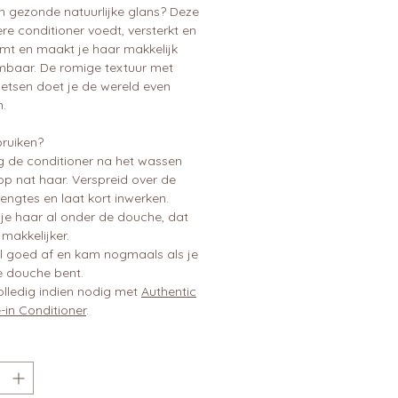
n gezonde natuurlijke glans? Deze
re conditioner voedt, versterkt en
mt en maakt je haar makkelijk
baar. De romige textuur met
oetsen doet je de wereld even
n.
ruiken?
g de conditioner na het wassen
op nat haar. Verspreid over de
engtes en laat kort inwerken.
je haar al onder de douche, dat
makkelijker.
l goed af en kam nogmaals als je
e douche bent.
olledig indien nodig met
Authentic
-in Conditioner
.