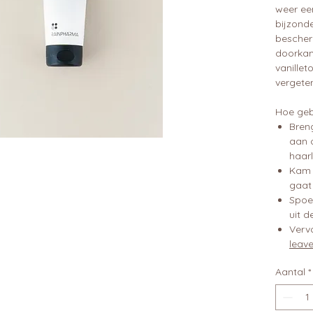
weer ee
bijzonde
bescher
doorkam
vanillet
vergete
Hoe geb
Bren
aan 
haarl
Kam 
gaat 
Spoe
uit d
Verv
leave
Aantal
*