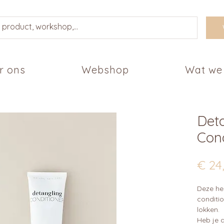
r ons
Webshop
Wat we
Det
Cond
€ 24
Deze he
conditi
lokken.
Heb je 