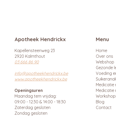
Apotheek Hendrickx
Menu
Kapellensteenweg 23
Home
2920 Kalmthout
Over ons
03 666 86 90
Webshop
Gezonde le
info@apotheekhendrickx.be
Voeding e
www.apotheekhendrickx.be
Suikerana
Medicatie 
Openingsuren
Medicatie 
Maandag tem vrijdag:
Workshop
09:00 - 12:30 & 14:00 - 18:30
Blog
Zaterdag gesloten
Contact
Zondag gesloten