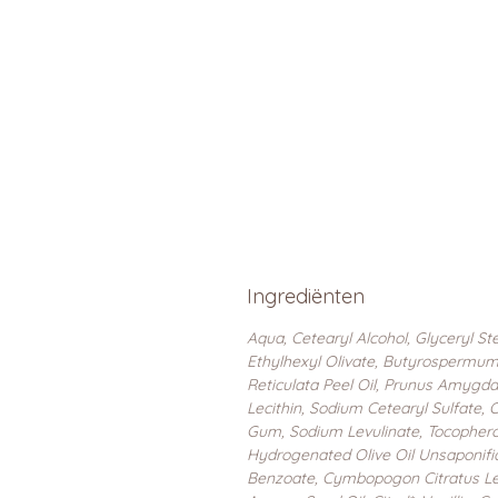
Ingrediënten
Aqua, Cetearyl Alcohol, Glyceryl S
Ethylhexyl Olivate, Butyrospermum P
Reticulata Peel Oil, Prunus Amygdalu
Lecithin, Sodium Cetearyl Sulfate, O
Gum, Sodium Levulinate, Tocopherol
Hydrogenated Olive Oil Unsaponifia
Benzoate, Cymbopogon Citratus Le