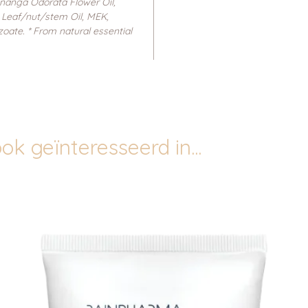
Cananga Odorata Flower Oil,
 Leaf/nut/stem Oil, MEK,
oate. * From natural essential
ok geïnteresseerd in...