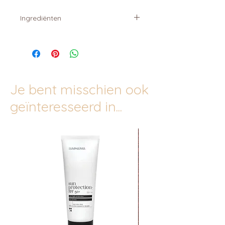
Ingrediënten
brassica oleracea italica seed oil, d-
alpha-tocopherol.
Je bent misschien ook
geïnteresseerd in...