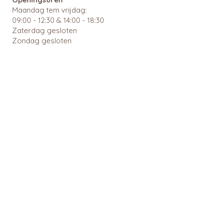
Maandag tem vrijdag:
09:00 - 12:30 & 14:00 - 18:30
Zaterdag gesloten
Zondag gesloten
Wachtdiensten en nuttige links
BTW: BE
0462 585 080
APB 112903 - tit. Ingrid Mattheussens
Privacybeleid
Menu
Webshop
Home
RainPharma
Over ons
Caudalie
Webshop
Ray
Gezonde leefstijl
Cîme
Voeding en dieet
Cent Pur Cent
Suikeranalyse
Couleurs de noir
Medicatie
6D Sports Nutrition
reserveren
Klejman
Medicatie nazicht
Okono