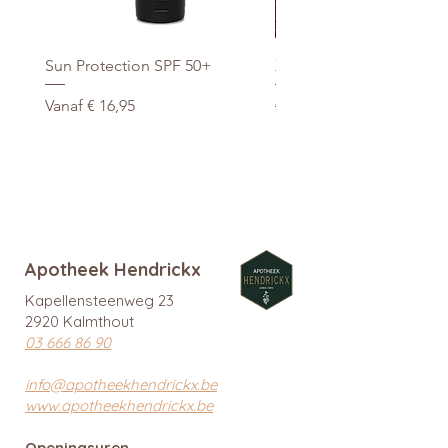
Sun Protection SPF 50+
Xtra Drink (hydro/ORS) 3
Verkoopprijs
Normale prijs
Vanaf
€ 16,95
€ 29,95
promo
Apotheek Hendrickx
Kapellensteenweg 23
2920 Kalmthout
03 666 86 90
info@apotheekhendrickx.be
www.apotheekhendrickx.be
Openingsuren