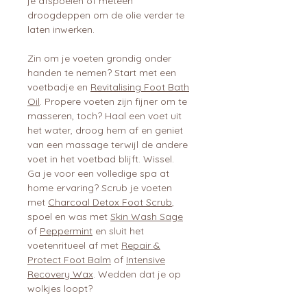
je afspoelen of meteen
droogdeppen om de olie verder te
laten inwerken.
Zin om je voeten grondig onder
handen te nemen? Start met een
voetbadje en
Revitalising Foot Bath
Oil
. Propere voeten zijn fijner om te
masseren, toch? Haal een voet uit
het water, droog hem af en geniet
van een massage terwijl de andere
voet in het voetbad blijft. Wissel.
Ga je voor een volledige spa at
home ervaring? Scrub je voeten
met
Charcoal Detox Foot Scrub
,
spoel en was met
Skin Wash Sage
of
Peppermint
en sluit het
voetenritueel af met
Repair &
Protect Foot Balm
of
Intensive
Recovery Wax
. Wedden dat je op
wolkjes loopt?