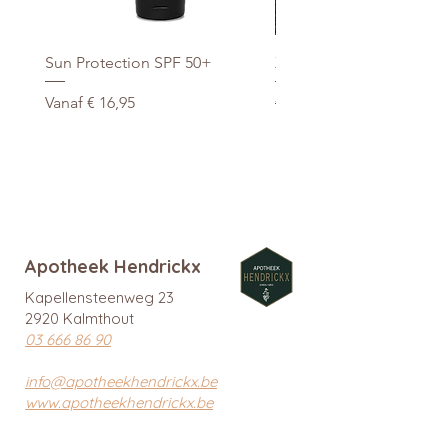
Sun Protection SPF 50+
Xtra Drink (hydro/ORS) 3
Verkoopprijs
Normale prijs
Vanaf
€ 16,95
€ 29,95
promo
Apotheek Hendrickx
Kapellensteenweg 23
2920 Kalmthout
03 666 86 90
info@apotheekhendrickx.be
www.apotheekhendrickx.be
Openingsuren