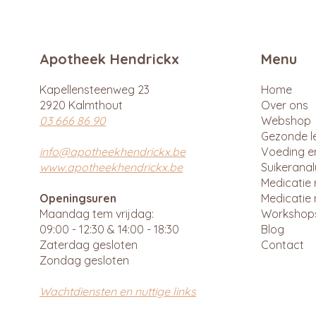
Apotheek Hendrickx
Menu
Kapellensteenweg 23
Home
2920 Kalmthout
Over ons
03 666 86 90
Webshop
Gezonde le
info@apotheekhendrickx.be
Voeding e
www.apotheekhendrickx.be
Suikerana
Medicatie 
Openingsuren
Medicatie 
Maandag tem vrijdag:
Workshop
09:00 - 12:30 & 14:00 - 18:30
Blog
Zaterdag gesloten
Contact
Zondag gesloten
Wachtdiensten en nuttige links