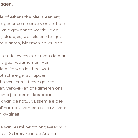
agen.
le of etherische olie is een erg
e, geconcentreerde vloeistof die
illatie gewonnen wordt uit de
, blaadjes, wortels en stengels
te planten, bloemen en kruiden.
tten de levenskracht van de plant
 als geur waarnemen. Aan
le oliën worden heel wat
utische eigenschappen
hreven: hun intense geuren
en, verkwikken of kalmeren ons.
een bijzonder en kostbaar
 van de natuur. Essentiële olie
nPharma is van een extra zuivere
 kwaliteit.
sje van 30 ml bevat ongeveer 600
jes. Gebruik ze in de Aroma