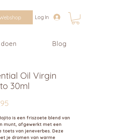
Log In
Webshop
 doen
Blog
ntial Oil Virgin
ito 30ml
Prijs
,95
Mojito is een friszoete blend van
en munt, afgewerkt met een
e toets van jeneverbes. Deze
oet je dromen van warme