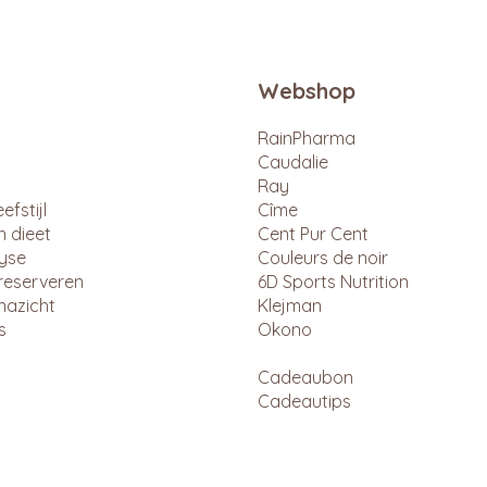
Webshop
RainPharma
Caudalie
Ray
efstijl
Cîme
n dieet
Cent Pur Cent
lyse
Couleurs de noir
reserveren
6D Sports Nutrition
nazicht
Klejman
s
Okono
Cadeaubon
Cadeautips