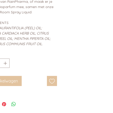
r van RainPharma, of maak er je
uisparfum mee, samen met onze
 Room Spray Liquid.
IENTS
AURANTIFOLIA (PEEL) OIL;
 CARDIACA HERB OIL; CITRUS
EEL OIL; MENTHA PIPERITA OIL;
US COMMUNIS FRUIT OIL.
inkelwagen