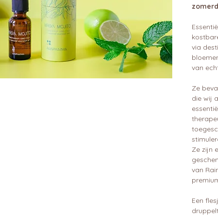
zomerd
Essentië
kostbar
via dest
bloemen
van ech
Ze beva
die wij
essentië
therape
toegesc
stimuler
Ze zijn 
geschenk
van Rai
premium
Een fle
druppelt