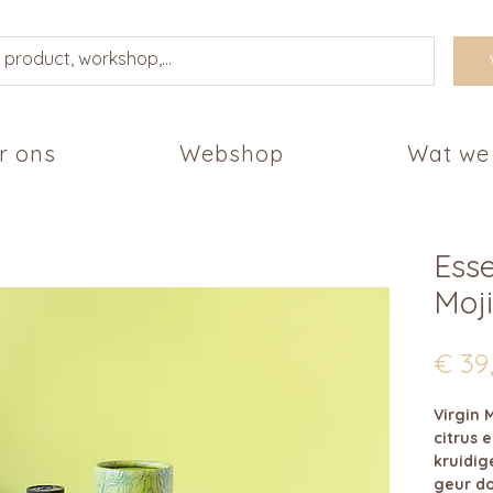
r ons
Webshop
Wat we
Esse
Moj
€ 39
Virgin 
citrus 
kruidig
geur d