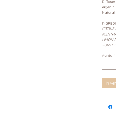
Diffuse
eigen h
Natural
INGRED
CITRUS 
MENTHA
LIMON P
JUNIPER
Aantal
*
In w