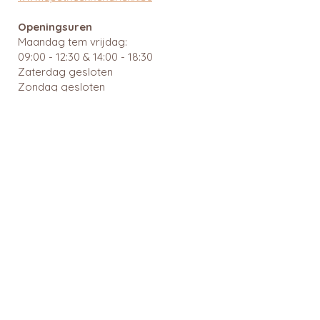
Openingsuren
Maandag tem vrijdag:
09:00 - 12:30 & 14:00 - 18:30
Zaterdag gesloten
Zondag gesloten
Wachtdiensten en nuttige links
BTW: BE
0462 585 080
APB 112903 - tit. Ingrid Mattheussens
Privacybeleid
Menu
Webshop
Home
RainPharma
Over ons
Caudalie
Webshop
Ray
Gezonde leefstijl
Cîme
Voeding en dieet
Cent Pur Cent
Suikeranalyse
Couleurs de noir
Medicatie
6D Sports Nutrition