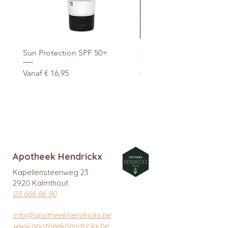
Sun Protection SPF 50+
Xtra Drink (hydro/ORS) 3
Verkoopprijs
Normale prijs
Vanaf
€ 16,95
€ 29,95
promo
Apotheek Hendrickx
Kapellensteenweg 23
2920 Kalmthout
03 666 86 90
info@apotheekhendrickx.be
www.apotheekhendrickx.be